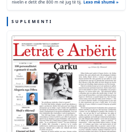
nivelin e detit dhe 800 m në jug të tij.
Lexo më shumë »
S U P L E M E N T I