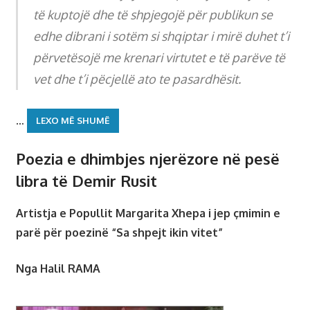
të kuptojë dhe të shpjegojë për publikun se
edhe dibrani i sotëm si shqiptar i mirë duhet t’i
përvetësojë me krenari virtutet e të parëve të
vet dhe t’i pëcjellë ato te pasardhësit.
…
LEXO MË SHUMË
Poezia e dhimbjes njerëzore në pesë
libra të Demir Rusit
Artistja e Popullit Margarita Xhepa i jep çmimin e
parë për poezinë “Sa shpejt ikin vitet”
Nga Halil RAMA