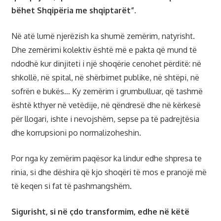
bëhet Shqipëria me shqiptarët”.
Në atë lumë njerëzish ka shumë zemërim, natyrisht.
Dhe zemërimi kolektiv është më e pakta që mund të
ndodhë kur dinjiteti i një shoqërie cenohet përditë: në
shkollë, në spital, në shërbimet publike, në shtëpi, në
sofrën e bukës… Ky zemërim i grumbulluar, që tashmë
është kthyer në vetëdije, në qëndresë dhe në kërkesë
për llogari, ishte i nevojshëm, sepse pa të padrejtësia
dhe korrupsioni po normalizoheshin.
Por nga ky zemërim paqësor ka lindur edhe shpresa te
rinia, si dhe dëshira që kjo shoqëri të mos e pranojë më
të keqen si fat të pashmangshëm.
Sigurisht, si në çdo transformim, edhe në këtë