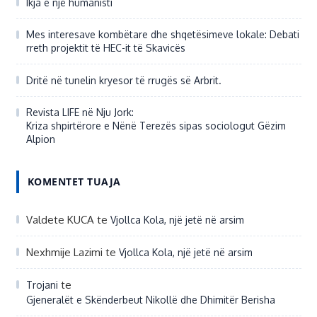
Ikja e një humanisti
Mes interesave kombëtare dhe shqetësimeve lokale: Debati
rreth projektit të HEC-it të Skavicës
Dritë në tunelin kryesor të rrugës së Arbrit.
Revista LIFE në Nju Jork:
Kriza shpirtërore e Nënë Terezës sipas sociologut Gëzim
Alpion
KOMENTET TUAJA
Valdete KUCA
te
Vjollca Kola, një jetë në arsim
Nexhmije Lazimi
te
Vjollca Kola, një jetë në arsim
te
Trojani
Gjeneralët e Skënderbeut Nikollë dhe Dhimitër Berisha