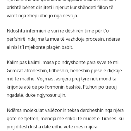
brishtë bëhet dinjiteti i njeriut kur shëndeti fillon të
varet nga xhepi dhe jo nga nevoja.
Ndoshta infermieri e vuri re dëshirën time për t’u
përfshirë, ndaj ma la mua të vazhdoja procesin, ndërsa
ai nisi t’i mjekonte plagën babit.
Kalim pas kalimi, masa po ndryshonte para syve të mi.
Grimcat afroheshin, lidheshin, bëheshin pjesë e diçkaje
më të madhe. Veçmas, asnjëra prej tyre nuk mund ta
krijonte atë që po formonin bashkë. Pluhuri po tretej
ngadalë, duke ngjyrosur ujin.
Ndërsa molekulat vallëzonin teksa derdheshin nga njëra
gotë në tjetrën, mendja më shkoi te rrugët e Tiranës, ku
prej ditësh kisha dalë edhe vetë mes mijëra