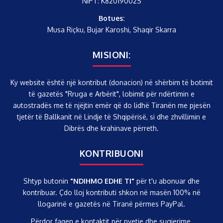
NIPT: K82019002S
Botues:
Musa Riçku, Bujar Karoshi, Shaqir Skarra
MISIONI:
Ky website është një kontribut (donacion) në shërbim të botimit
të gazetës "Rruga e Arbërit", lobimit për ndërtimin e
autostradës me të njëjtin emër që do lidhë Tiranën me pjesën
tjetër të Ballkanit në Lindje të Shqipërisë, si dhe zhvillimin e
Dibrës dhe krahinave përreth.
KONTRIBUONI
Shtyp butonin
"NDIHMO EDHE TI"
për t'u abonuar dhe
kontribuar. Çdo lloj kontributi shkon në masën 100% në
llogarinë e gazetës në Tiranë përmes PayPal.
Përdor faqen e kontaktit për pyetje dhe sugjerime.