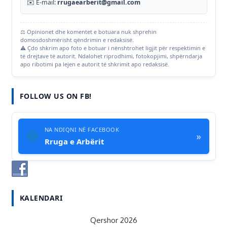
✉️ E-mail:
rrugaearberit@gmail.com
⚖️ Opinionet dhe komentet e botuara nuk shprehin
domosdoshmërisht qëndrimin e redaksisë.
⚠️ Çdo shkrim apo foto e botuar i nënshtrohet ligjit për respektimin e
të drejtave të autorit. Ndalohet riprodhimi, fotokopjimi, shpërndarja
apo ribotimi pa lejen e autorit të shkrimit apo redaksisë.
FOLLOW US ON FB!
NA NDIQNI NË FACEBOOK
🔵
»
Rruga e Arbërit
KALENDARI
Qershor 2026