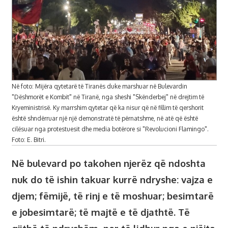
Në foto: Mijëra qytetarë të Tiranës duke marshuar në Bulevardin
"Dëshmorët e Kombit" në Tiranë, nga sheshi "Skënderbej" në drejtim të
Kryeministrisë. Ky marrshim qytetar që ka nisur që në fillim të qershorit
është shndërruar një një demonstratë të përnatshme, në atë që është
cilësuar nga protestuesit dhe media botërore si "Revolucioni Flamingo".
Foto: E. Bitri.
Në bulevard po takohen njerëz që ndoshta
nuk do të ishin takuar kurrë ndryshe: vajza e
djem; fëmijë, të rinj e të moshuar; besimtarë
e jobesimtarë; të majtë e të djathtë. Të