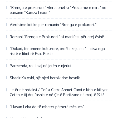
“Brenga e prokurorit” vlerësohet si “Proza më e mirë” në
panairin “Kamza Lexon”
Vlerësime kritike për romanin “Brenga e prokurorit”
Romani “Brenga e Prokurorit” si manifest për drejtësinë
“Dukuri, fenomene kulturore, profile krijuese” – disa nga
risitë e librit rë Esat Rukës
Parmenda, roli i saj në jetën e njeriut
Shaqir Kaloshi, një njeri heroik dhe besnik
Letër në redaksi / Tefta Cami: Ahmet Cami e kishte kthyer
Çetën e tij Antifashiste në Çetë Partizane në maj të 1943
“Hasan Leka do të mbetet përherë mësues”