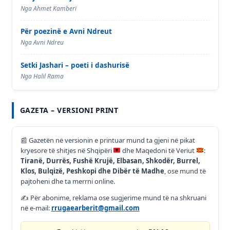
Nga Ahmet Kamberi
Për poezinë e Avni Ndreut
Nga Avni Ndreu
Setki Jashari – poeti i dashurisë
Nga Halil Rama
GAZETA – VERSIONI PRINT
📰
Gazetën në versionin e printuar mund ta gjeni në pikat
kryesore të shitjes në Shqipëri
dhe Maqedoni të Veriut
:
Tiranë, Durrës, Fushë Krujë, Elbasan, Shkodër, Burrel,
Klos, Bulqizë, Peshkopi dhe Dibër të Madhe
, ose mund të
pajtoheni dhe ta merrni online.
✍️ Për abonime, reklama ose sugjerime mund të na shkruani
në e-mail:
rrugaearberit@gmail.com