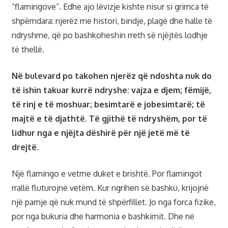
“flamingove”. Edhe ajo lëvizje kishte nisur si grimca të
shpërndara: njerëz me histori, bindje, plagë dhe halle të
ndryshme, që po bashkoheshin rreth së njëjtës lodhje
të thellë.
Në bulevard po takohen njerëz që ndoshta nuk do
të ishin takuar kurrë ndryshe: vajza e djem; fëmijë,
të rinj e të moshuar; besimtarë e jobesimtarë; të
majtë e të djathtë. Të gjithë të ndryshëm, por të
lidhur nga e njëjta dëshirë për një jetë më të
drejtë.
Një flamingo e vetme duket e brishtë. Por flamingot
rrallë fluturojnë vetëm. Kur ngrihen së bashku, krijojnë
një pamje që nuk mund të shpërfillet. Jo nga forca fizike,
por nga bukuria dhe harmonia e bashkimit. Dhe në