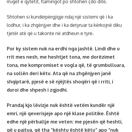
rrugët e qytetit, flamingot po shtohen çdo ditë.
Shtohen si kundërpërgjigje ndaj një sistemi që i ka
lodhur, i ka zhgënjyer dhe i ka detyruar ta kërkojnë diku
tjetër atë që u takonte në atdheun e tyre.
Por ky sistem nuk na erdhi nga jashtë. Lindi dhe u
rrit mes nesh, me heshtjet tona, me dorëzimet
tona, me kompromiset e vogla që, të grumbulluara,
na sollën deri këtu. Ata që na zhgënjyen janë
shqiptarë, pjesë e së njëjtës shoqëri që i rriti, i
duroi dhe shpesh i zgjodhi.
Prandaj kjo lëvizje nuk është vetëm kundër një
emri, një qeverisjeje apo një klase politike. Është
edhe një përballje me veten: me pjesën që heshti,
që u pajtua, që tha “kështu është këtu” apo “nuk