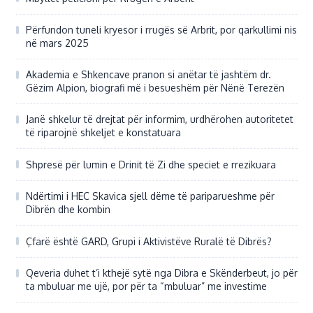
Përfundon tuneli kryesor i rrugës së Arbrit, por qarkullimi nis
në mars 2025
Akademia e Shkencave pranon si anëtar të jashtëm dr.
Gëzim Alpion, biografi më i besueshëm për Nënë Terezën
Janë shkelur të drejtat për informim, urdhërohen autoritetet
të riparojnë shkeljet e konstatuara
Shpresë për lumin e Drinit të Zi dhe speciet e rrezikuara
Ndërtimi i HEC Skavica sjell dëme të pariparueshme për
Dibrën dhe kombin
Çfarë është GARD, Grupi i Aktivistëve Ruralë të Dibrës?
Qeveria duhet t’i kthejë sytë nga Dibra e Skënderbeut, jo për
ta mbuluar me ujë, por për ta “mbuluar” me investime