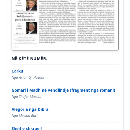
NË KËTË NUMËR:
Çarku
Nga Artan Gj. Hasani
Gomari i Madh në vendlindje (fragment nga romani)
Nga Xhafer Martini
Alegoria nga Dibra
Nga Mevlud Buci
Shejf e shkruej!