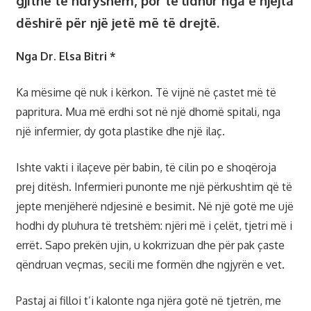
gjithë të ndryshëm, por të lidhur nga e njëjta
dëshirë për një jetë më të drejtë.
Nga Dr. Elsa Bitri *
Ka mësime që nuk i kërkon. Të vijnë në çastet më të
papritura. Mua më erdhi sot në një dhomë spitali, nga
një infermier, dy gota plastike dhe një ilaç.
Ishte vakti i ilaçeve për babin, të cilin po e shoqëroja
prej ditësh. Infermieri punonte me një përkushtim që të
jepte menjëherë ndjesinë e besimit. Në një gotë me ujë
hodhi dy pluhura të tretshëm: njëri më i çelët, tjetri më i
errët. Sapo prekën ujin, u kokrrizuan dhe për pak çaste
qëndruan veçmas, secili me formën dhe ngjyrën e vet.
Pastaj ai filloi t’i kalonte nga njëra gotë në tjetrën, me