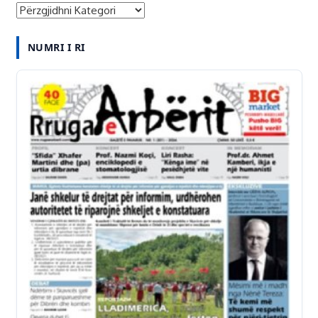
R
K
U
U
NUMRI I RI
B
J
R
T
I
/
K
A
A
R
T
K
I
V
A