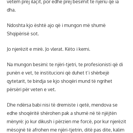
vetëm prej ilaçit, por edhe prej besimit te njeriu që ia
dha.
Ndoshta kjo është ajo që i mungon më shumë
Shqipërisë sot.
Jo njerëzit e mirë. Jo vlerat. Këto i kemi.
Na mungon besimi: te njëri-tjetri, te profesionisti që di
punën e vet, te institucioni që duhet t’i shërbejë
qytetarit, te bindja se kjo shoqëri mund të ngrihet
përsëri për veten e vet.
Dhe ndërsa babi nisi të dremiste i qetë, mendova se
edhe shoqëritë shërohen pak a shumë në të njëjtën
mënyrë: jo kur dikush i përzien me forcë, por kur njerëzit
mësojnë të afrohen me njëri-tjetrin, ditë pas dite, kalim