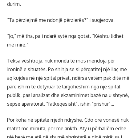
durim.
“Ta përziejmë me ndonjë përzierës?” i sugjerova.
“Jo,” më tha, pa i ndarë sytë nga gotat. “Kështu lidhet
më mirë.”
Teksa vështroja, nuk munda të mos mendoja për
ironinë e situatës. Po shihja se si përgatitej një ilaç me
aq kujdes në një spital privat, ndërsa vetëm pak ditë më
parë ishim të detyruar të largoheshim nga një spital
publik, pasi analizat dhe ekzaminimet bazë na u shtynë,
sepse aparaturat, “fatkeqësisht”, ishin “prishur”…
Por koha në spitale rrjedh ndryshe. Çdo orë vonesë nuk
matet me minuta, por me ankth. Aty u përballëm edhe
një herë me atë që shumë shqiptarë e dinë mirë: sa i