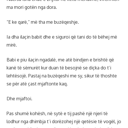
ma mori gotën nga dora.
“E ke qarë,” më tha me buzëqeshje.
Ia dha ilaçin babit dhe e siguroi që tani do të bëhej më
mirë.
Babi e piu ilaçin ngadalë, me atë bindjen e brishtë që
kanë të sëmurët kur duan të besojnë se diçka do t’i
lehtësojë. Pastaj na buzëqeshi me sy, sikur të thoshte
se për atë çast mjaftonte kaq.
Dhe mjaftoi.
Pas shumë kohësh, në sytë e tij pashë një njeri të
lodhur nga dhimbja t’i dorëzohej një qetësie të vogël, jo