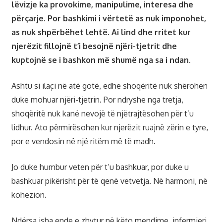
lëvizje ka provokime, manipulime, interesa dhe
përçarje. Por bashkimi i vërtetë as nuk imponohet,
as nuk shpërbëhet lehtë. Ai lind dhe rritet kur
njerëzit fillojnë t’i besojnë njëri-tjetrit dhe
kuptojnë se i bashkon më shumë nga sa i ndan.
Ashtu si ilaçi në atë gotë, edhe shoqëritë nuk shërohen
duke mohuar njëri-tjetrin. Por ndryshe nga tretja,
shoqëritë nuk kanë nevojë të njëtrajtësohen për t’u
lidhur. Ato përmirësohen kur njerëzit ruajnë zërin e tyre,
por e vendosin në një ritëm më të madh.
Jo duke humbur veten për t’u bashkuar, por duke u
bashkuar pikërisht për të qenë vetvetja. Në harmoni, në
kohezion.
Ndërsa isha ende e zhytur në këto mendime, infermieri