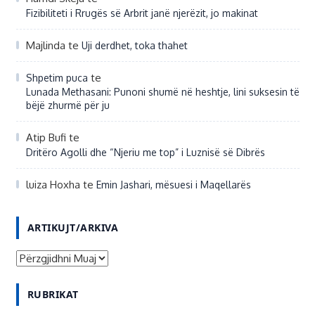
Fizibiliteti i Rrugës së Arbrit janë njerëzit, jo makinat
Majlinda
te
Uji derdhet, toka thahet
te
Shpetim puca
Lunada Methasani: Punoni shumë në heshtje, lini suksesin të
bëjë zhurmë për ju
Atip Bufi
te
Dritëro Agolli dhe “Njeriu me top” i Luznisë së Dibrës
luiza Hoxha
te
Emin Jashari, mësuesi i Maqellarës
ARTIKUJT/ARKIVA
A
R
RUBRIKAT
T
I