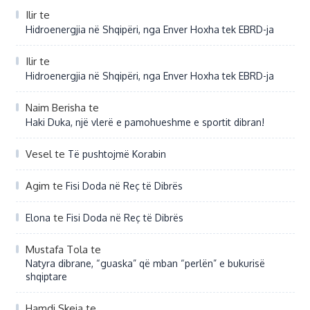
Ilir
te
Hidroenergjia në Shqipëri, nga Enver Hoxha tek EBRD-ja
Ilir
te
Hidroenergjia në Shqipëri, nga Enver Hoxha tek EBRD-ja
Naim Berisha
te
Haki Duka, një vlerë e pamohueshme e sportit dibran!
Vesel
te
Të pushtojmë Korabin
Agim
te
Fisi Doda në Reç të Dibrës
te
Elona
Fisi Doda në Reç të Dibrës
Mustafa Tola
te
Natyra dibrane, “guaska” që mban “perlën” e bukurisë
shqiptare
Hamdi Skeja
te