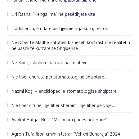
Liri Rasha: “Kënga ime” në pesëdhjetë vite
Lladimerica, e ndarë përgjysmë nga kufiri, feston
Në Dibër të Madhe shtohen bizneset, kontrast me realitetin
në bashkitë kufitare të Shqipërisë
Në Xibër, fshatin e harruar pas maleve
Një libër dhuratë për stomatologjinë shqiptare…
Nazmi Koçi – enciklopedi e stomatologjisë shqiptare
Një libër diturie, një libër shërbimi, një libër përvoje…
Avokat Baftjar Rusi, “Misionar i paqes botërore”
Agron Tufa fiton çmimin letrar “Vehxhi Buharaja” 2024