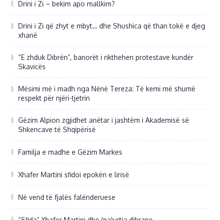
Drini i Zi – bekim apo mallkim?
Drini i Zi që zhyt e mbyt… dhe Shushica që than tokë e djeg
xhanë
“E zhduk Dibrën”, banorët i rikthehen protestave kundër
Skavicës
Mësimi më i madh nga Nënë Tereza: Të kemi më shumë
respekt për njëri-tjetrin
Gëzim Alpion zgjidhet anëtar i jashtëm i Akademisë së
Shkencave të Shqipërisë
Familja e madhe e Gëzim Markes
Xhafer Martini sfidoi epokën e lirisë
Në vend të fjalës falënderuese
“Sfida” Xhafer Martini dhe (pa)urtia dibrane