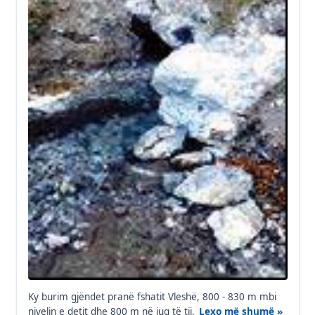
Ky burim gjëndet pranë fshatit Vleshë, 800 - 830 m mbi
nivelin e detit dhe 800 m në jug të tij.
Lexo më shumë »