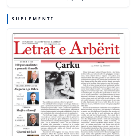
S U P L E M E N T I