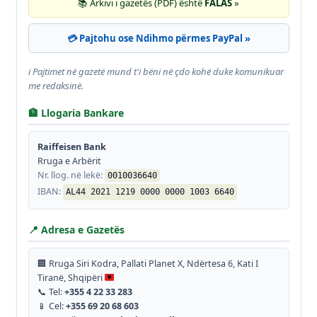
📚 Arkivi i gazetës (PDF) është
FALAS
»
💳 Pajtohu ose Ndihmo përmes PayPal »
ℹ️ Pajtimet në gazetë mund t'i bëni në çdo kohë duke komunikuar
me redaksinë.
🏦 Llogaria Bankare
Raiffeisen Bank
Rruga e Arbërit
Nr. llog. në lekë:
0010036640
IBAN:
AL44 2021 1219 0000 0000 1003 6640
📍 Adresa e Gazetës
🏢 Rruga Siri Kodra, Pallati Planet X, Ndërtesa 6, Kati I
Tiranë, Shqipëri
📞 Tel:
+355 4 22 33 283
📱 Cel:
+355 69 20 68 603