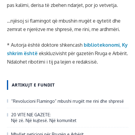
pas kalimi, derisa të zbehen ndarjet, por jo vetvetja.
…njësoj si flamingot që mbushin rrugët e qytetit dhe
zemrat e njerëzve me shpresë, me rini, me ardhmëri.
* Autorja është doktore shkencash
bibliotekonomi, Ky
shkrim është
ekskluzivisht për gazetën Rruga e Arbërit.
Ndalohet ribotimi i tij pa lejen e redaksisë.
ARTIKUJT E FUNDIT
“Revolucioni Flamingo” mbushi rrugët me rini dhe shpresë
20 VITE NJE GAZETE:
Një zë. Një kujtesë. Një komunitet
Mbyllet peticioni për Rrugën e Arbërit