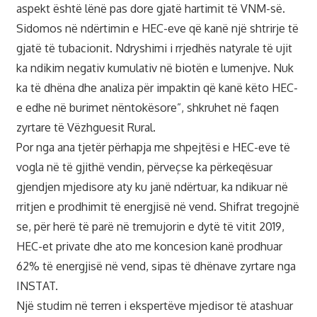
aspekt është lënë pas dore gjatë hartimit të VNM-së.
Sidomos në ndërtimin e HEC-eve që kanë një shtrirje të
gjatë të tubacionit. Ndryshimi i rrjedhës natyrale të ujit
ka ndikim negativ kumulativ në biotën e lumenjve. Nuk
ka të dhëna dhe analiza për impaktin që kanë këto HEC-
e edhe në burimet nëntokësore”, shkruhet në faqen
zyrtare të Vëzhguesit Rural.
Por nga ana tjetër përhapja me shpejtësi e HEC-eve të
vogla në të gjithë vendin, përveçse ka përkeqësuar
gjendjen mjedisore aty ku janë ndërtuar, ka ndikuar në
rritjen e prodhimit të energjisë në vend. Shifrat tregojnë
se, për herë të parë në tremujorin e dytë të vitit 2019,
HEC-et private dhe ato me koncesion kanë prodhuar
62% të energjisë në vend, sipas të dhënave zyrtare nga
INSTAT.
Një studim në terren i ekspertëve mjedisor të atashuar