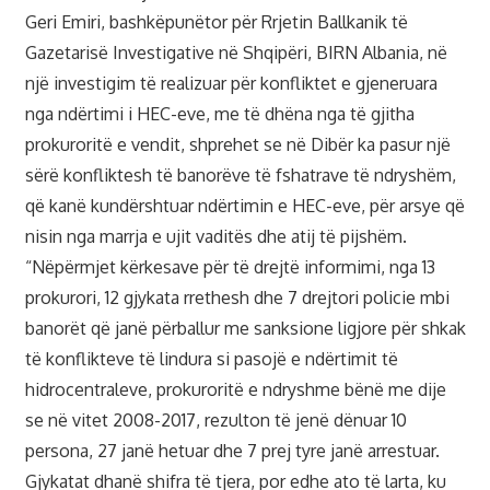
Geri Emiri, bashkëpunëtor për Rrjetin Ballkanik të
Gazetarisë Investigative në Shqipëri, BIRN Albania, në
një investigim të realizuar për konfliktet e gjeneruara
nga ndërtimi i HEC-eve, me të dhëna nga të gjitha
prokuroritë e vendit, shprehet se në Dibër ka pasur një
sërë konfliktesh të banorëve të fshatrave të ndryshëm,
që kanë kundërshtuar ndërtimin e HEC-eve, për arsye që
nisin nga marrja e ujit vaditës dhe atij të pijshëm.
“Nëpërmjet kërkesave për të drejtë informimi, nga 13
prokurori, 12 gjykata rrethesh dhe 7 drejtori policie mbi
banorët që janë përballur me sanksione ligjore për shkak
të konflikteve të lindura si pasojë e ndërtimit të
hidrocentraleve, prokuroritë e ndryshme bënë me dije
se në vitet 2008-2017, rezulton të jenë dënuar 10
persona, 27 janë hetuar dhe 7 prej tyre janë arrestuar.
Gjykatat dhanë shifra të tjera, por edhe ato të larta, ku