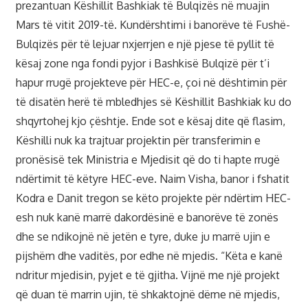
prezantuan Këshillit Bashkiak të Bulqizës në muajin
Mars të vitit 2019-të. Kundërshtimi i banorëve të Fushë-
Bulqizës për të lejuar nxjerrjen e një pjese të pyllit të
kësaj zone nga fondi pyjor i Bashkisë Bulqizë për t’i
hapur rrugë projekteve për HEC-e, çoi në dështimin për
të disatën herë të mbledhjes së Këshillit Bashkiak ku do
shqyrtohej kjo çështje. Ende sot e kësaj dite që flasim,
Këshilli nuk ka trajtuar projektin për transferimin e
pronësisë tek Ministria e Mjedisit që do ti hapte rrugë
ndërtimit të këtyre HEC-eve. Naim Visha, banor i fshatit
Kodra e Danit tregon se këto projekte për ndërtim HEC-
esh nuk kanë marrë dakordësinë e banorëve të zonës
dhe se ndikojnë në jetën e tyre, duke ju marrë ujin e
pijshëm dhe vaditës, por edhe në mjedis. “Këta e kanë
ndritur mjedisin, pyjet e të gjitha. Vijnë me një projekt
që duan të marrin ujin, të shkaktojnë dëme në mjedis,