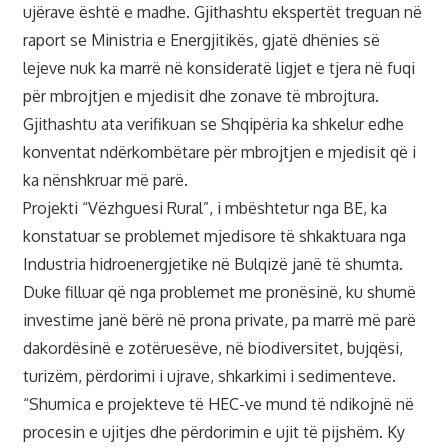
ujërave është e madhe. Gjithashtu ekspertët treguan në
raport se Ministria e Energjitikës, gjatë dhënies së
lejeve nuk ka marrë në konsideratë ligjet e tjera në fuqi
për mbrojtjen e mjedisit dhe zonave të mbrojtura.
Gjithashtu ata verifikuan se Shqipëria ka shkelur edhe
konventat ndërkombëtare për mbrojtjen e mjedisit që i
ka nënshkruar më parë.
Projekti “Vëzhguesi Rural”, i mbështetur nga BE, ka
konstatuar se problemet mjedisore të shkaktuara nga
Industria hidroenergjetike në Bulqizë janë të shumta.
Duke filluar që nga problemet me pronësinë, ku shumë
investime janë bërë në prona private, pa marrë më parë
dakordësinë e zotëruesëve, në biodiversitet, bujqësi,
turizëm, përdorimi i ujrave, shkarkimi i sedimenteve.
“Shumica e projekteve të HEC-ve mund të ndikojnë në
procesin e ujitjes dhe përdorimin e ujit të pijshëm. Ky