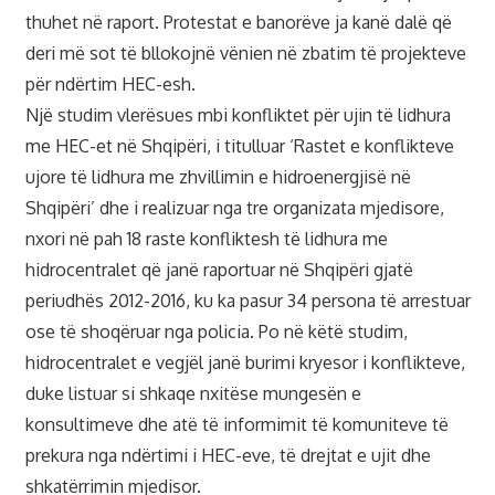
thuhet në raport. Protestat e banorëve ja kanë dalë që
deri më sot të bllokojnë vënien në zbatim të projekteve
për ndërtim HEC-esh.
Një studim vlerësues mbi konfliktet për ujin të lidhura
me HEC-et në Shqipëri, i titulluar ‘Rastet e konflikteve
ujore të lidhura me zhvillimin e hidroenergjisë në
Shqipëri’ dhe i realizuar nga tre organizata mjedisore,
nxori në pah 18 raste konfliktesh të lidhura me
hidrocentralet që janë raportuar në Shqipëri gjatë
periudhës 2012-2016, ku ka pasur 34 persona të arrestuar
ose të shoqëruar nga policia. Po në këtë studim,
hidrocentralet e vegjël janë burimi kryesor i konflikteve,
duke listuar si shkaqe nxitëse mungesën e
konsultimeve dhe atë të informimit të komuniteve të
prekura nga ndërtimi i HEC-eve, të drejtat e ujit dhe
shkatërrimin mjedisor.