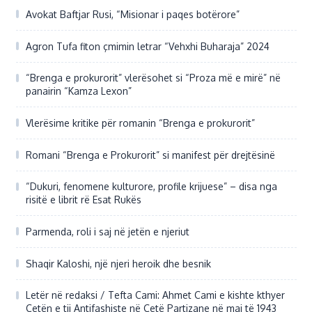
Avokat Baftjar Rusi, “Misionar i paqes botërore”
Agron Tufa fiton çmimin letrar “Vehxhi Buharaja” 2024
“Brenga e prokurorit” vlerësohet si “Proza më e mirë” në
panairin “Kamza Lexon”
Vlerësime kritike për romanin “Brenga e prokurorit”
Romani “Brenga e Prokurorit” si manifest për drejtësinë
“Dukuri, fenomene kulturore, profile krijuese” – disa nga
risitë e librit rë Esat Rukës
Parmenda, roli i saj në jetën e njeriut
Shaqir Kaloshi, një njeri heroik dhe besnik
Letër në redaksi / Tefta Cami: Ahmet Cami e kishte kthyer
Çetën e tij Antifashiste në Çetë Partizane në maj të 1943