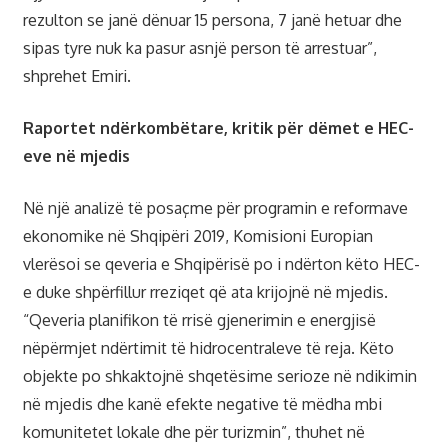
rezulton se janë dënuar 15 persona, 7 janë hetuar dhe
sipas tyre nuk ka pasur asnjë person të arrestuar”,
shprehet Emiri.
Raportet ndërkombëtare, kritik për dëmet e HEC-
eve në mjedis
Në një analizë të posaçme për programin e reformave
ekonomike në Shqipëri 2019, Komisioni Europian
vlerësoi se qeveria e Shqipërisë po i ndërton këto HEC-
e duke shpërfillur rreziqet që ata krijojnë në mjedis.
“Qeveria planifikon të rrisë gjenerimin e energjisë
nëpërmjet ndërtimit të hidrocentraleve të reja. Këto
objekte po shkaktojnë shqetësime serioze në ndikimin
në mjedis dhe kanë efekte negative të mëdha mbi
komunitetet lokale dhe për turizmin”, thuhet në