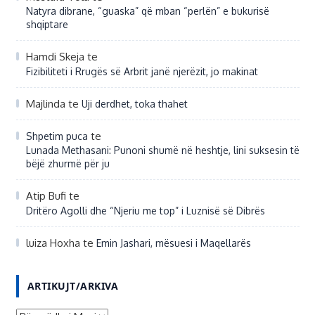
Natyra dibrane, “guaska” që mban “perlën” e bukurisë
shqiptare
Hamdi Skeja
te
Fizibiliteti i Rrugës së Arbrit janë njerëzit, jo makinat
Majlinda
te
Uji derdhet, toka thahet
te
Shpetim puca
Lunada Methasani: Punoni shumë në heshtje, lini suksesin të
bëjë zhurmë për ju
Atip Bufi
te
Dritëro Agolli dhe “Njeriu me top” i Luznisë së Dibrës
luiza Hoxha
te
Emin Jashari, mësuesi i Maqellarës
ARTIKUJT/ARKIVA