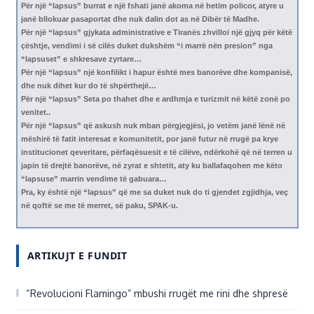
Për një “lapsus” burrat e një fshati janë akoma në hetim policor, atyre u
janë bllokuar pasaportat dhe nuk dalin dot as në Dibër të Madhe.
Për një “lapsus” gjykata administrative e Tiranës zhvilloi një gjyq për këtë
çështje, vendimi i së cilës duket dukshëm “i marrë nën presion” nga
“lapsuset” e shkresave zyrtare…
Për një “lapsus” një konfilikt i hapur është mes banorëve dhe kompanisë,
dhe nuk dihet kur do të shpërthejë…
Për një “lapsus” Seta po thahet dhe e ardhmja e turizmit në këtë zonë po
venitet..
Për një “lapsus” që askush nuk mban përgjegjësi, jo vetëm janë lënë në
mëshirë të fatit interesat e komunitetit, por janë futur në rrugë pa krye
institucionet qeveritare, përfaqësuesit e të cilëve, ndërkohë që në terren u
japin të drejtë banorëve, në zyrat e shtetit, aty ku ballafaqohen me këto
“lapsuse” marrin vendime të gabuara…
Pra, ky është një “lapsus” që me sa duket nuk do ti gjendet zgjidhja, veç
në qoftë se me të merret, së paku, SPAK-u.
ARTIKUJT E FUNDIT
“Revolucioni Flamingo” mbushi rrugët me rini dhe shpresë