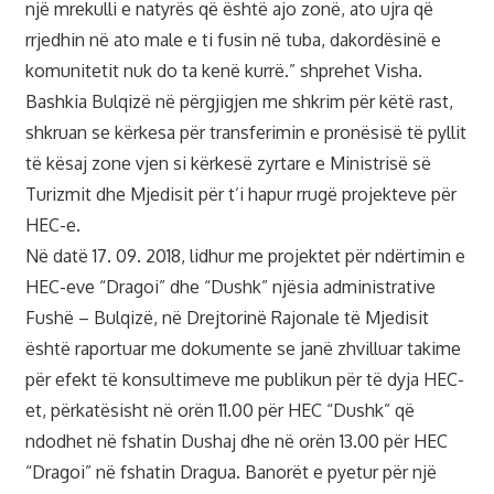
një mrekulli e natyrës që është ajo zonë, ato ujra që
rrjedhin në ato male e ti fusin në tuba, dakordësinë e
komunitetit nuk do ta kenë kurrë.” shprehet Visha.
Bashkia Bulqizë në përgjigjen me shkrim për këtë rast,
shkruan se kërkesa për transferimin e pronësisë të pyllit
të kësaj zone vjen si kërkesë zyrtare e Ministrisë së
Turizmit dhe Mjedisit për t’i hapur rrugë projekteve për
HEC-e.
Në datë 17. 09. 2018, lidhur me projektet për ndërtimin e
HEC-eve “Dragoi” dhe “Dushk” njësia administrative
Fushë – Bulqizë, në Drejtorinë Rajonale të Mjedisit
është raportuar me dokumente se janë zhvilluar takime
për efekt të konsultimeve me publikun për të dyja HEC-
et, përkatësisht në orën 11.00 për HEC “Dushk” që
ndodhet në fshatin Dushaj dhe në orën 13.00 për HEC
“Dragoi” në fshatin Dragua. Banorët e pyetur për një