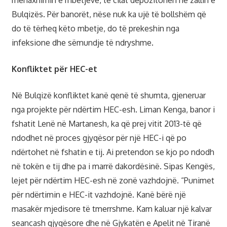
Bulqizës. Për banorët, nëse nuk ka ujë të bollshëm që
do të tërheq këto mbetje, do të prekeshin nga
infeksione dhe sëmundje të ndryshme.
Konfliktet për HEC-et
Në Bulqizë konfliktet kanë qenë të shumta, gjeneruar
nga projekte për ndërtim HEC-esh. Liman Kenga, banor i
fshatit Lenë në Martanesh, ka që prej vitit 2013-të që
ndodhet në proces gjyqësor për një HEC-i që po
ndërtohet në fshatin e tij. Ai pretendon se kjo po ndodh
në tokën e tij dhe pa i marrë dakordësinë. Sipas Kengës,
lejet për ndërtim HEC-esh në zonë vazhdojnë. “Punimet
për ndërtimin e HEC-it vazhdojnë. Kanë bërë një
masakër mjedisore të tmerrshme. Kam kaluar një kalvar
seancash gjyqësore dhe në Gjykatën e Apelit në Tiranë