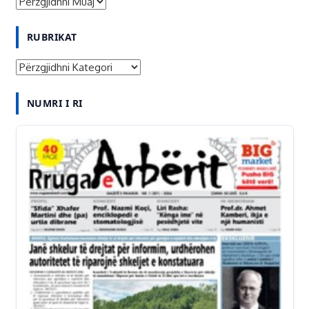
A
R
RUBRIKAT
T
I
R
K
U
U
NUMRI I RI
B
J
R
T
I
/
K
A
A
R
T
K
I
V
A