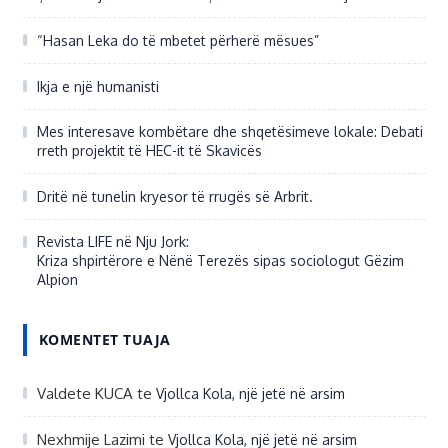
“Hasan Leka do të mbetet përherë mësues”
Ikja e një humanisti
Mes interesave kombëtare dhe shqetësimeve lokale: Debati
rreth projektit të HEC-it të Skavicës
Dritë në tunelin kryesor të rrugës së Arbrit.
Revista LIFE në Nju Jork:
Kriza shpirtërore e Nënë Terezës sipas sociologut Gëzim
Alpion
KOMENTET TUAJA
Valdete KUCA
te
Vjollca Kola, një jetë në arsim
Nexhmije Lazimi
te
Vjollca Kola, një jetë në arsim