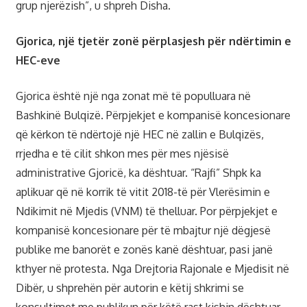
grup njerëzish”, u shpreh Disha.
Gjorica, një tjetër zonë përplasjesh për ndërtimin e
HEC-eve
Gjorica është një nga zonat më të populluara në
Bashkinë Bulqizë. Përpjekjet e kompanisë koncesionare
që kërkon të ndërtojë një HEC në zallin e Bulqizës,
rrjedha e të cilit shkon mes për mes njësisë
administrative Gjoricë, ka dështuar. “Rajfi” Shpk ka
aplikuar që në korrik të vitit 2018-të për Vlerësimin e
Ndikimit në Mjedis (VNM) të thelluar. Por përpjekjet e
kompanisë koncesionare për të mbajtur një dëgjesë
publike me banorët e zonës kanë dështuar, pasi janë
kthyer në protesta. Nga Drejtoria Rajonale e Mjedisit në
Dibër, u shprehën për autorin e këtij shkrimi se
konsultimet me publikun për këtë rast kishin dështuar