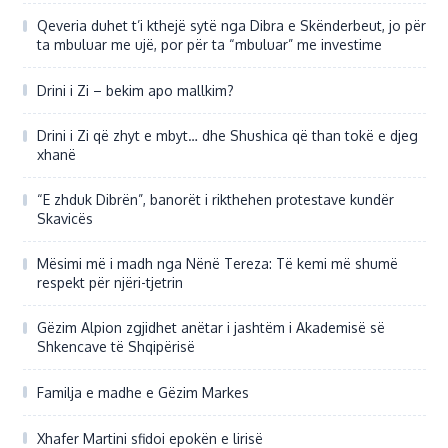
Qeveria duhet t’i kthejë sytë nga Dibra e Skënderbeut, jo për
ta mbuluar me ujë, por për ta “mbuluar” me investime
Drini i Zi – bekim apo mallkim?
Drini i Zi që zhyt e mbyt… dhe Shushica që than tokë e djeg
xhanë
“E zhduk Dibrën”, banorët i rikthehen protestave kundër
Skavicës
Mësimi më i madh nga Nënë Tereza: Të kemi më shumë
respekt për njëri-tjetrin
Gëzim Alpion zgjidhet anëtar i jashtëm i Akademisë së
Shkencave të Shqipërisë
Familja e madhe e Gëzim Markes
Xhafer Martini sfidoi epokën e lirisë