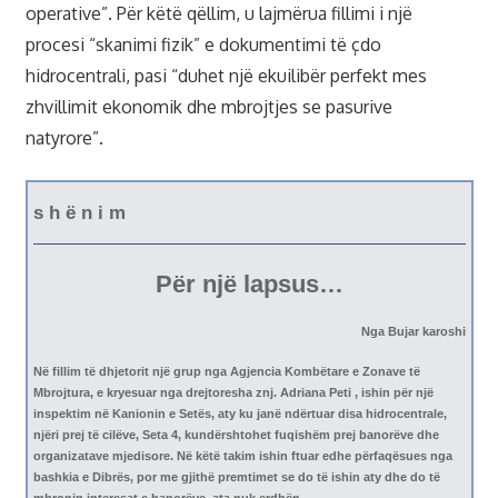
operative”. Për këtë qëllim, u lajmërua fillimi i një
procesi “skanimi fizik” e dokumentimi të çdo
hidrocentrali, pasi “duhet një ekuilibër perfekt mes
zhvillimit ekonomik dhe mbrojtjes se pasurive
natyrore”.
s h ë n i m
Për një lapsus…
Nga Bujar karoshi
Në fillim të dhjetorit një grup nga Agjencia Kombëtare e Zonave të
Mbrojtura, e kryesuar nga drejtoresha znj. Adriana Peti , ishin për një
inspektim në Kanionin e Setës, aty ku janë ndërtuar disa hidrocentrale,
njëri prej të cilëve, Seta 4, kundërshtohet fuqishëm prej banorëve dhe
organizatave mjedisore. Në këtë takim ishin ftuar edhe përfaqësues nga
bashkia e Dibrës, por me gjithë premtimet se do të ishin aty dhe do të
mbronin interesat e banorëve, ata nuk erdhën.