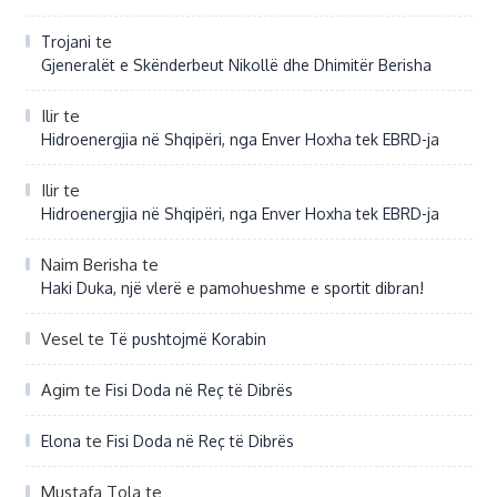
te
Trojani
Gjeneralët e Skënderbeut Nikollë dhe Dhimitër Berisha
Ilir
te
Hidroenergjia në Shqipëri, nga Enver Hoxha tek EBRD-ja
Ilir
te
Hidroenergjia në Shqipëri, nga Enver Hoxha tek EBRD-ja
Naim Berisha
te
Haki Duka, një vlerë e pamohueshme e sportit dibran!
Vesel
te
Të pushtojmë Korabin
Agim
te
Fisi Doda në Reç të Dibrës
te
Elona
Fisi Doda në Reç të Dibrës
Mustafa Tola
te