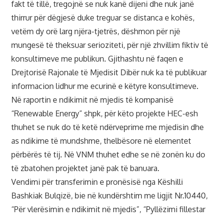
fakt të tillë, tregojnë se nuk kanë dijeni dhe nuk janë
thirrur për dëgjesë duke treguar se distanca e kohës,
vetëm dy orë larg njëra-tjetrës, dëshmon për një
mungesë të theksuar serioziteti, për një zhvillim fiktiv të
konsultimeve me publikun. Gjithashtu në faqen e
Drejtorisë Rajonale të Mjedisit Dibër nuk ka të publikuar
informacion lidhur me ecurinë e këtyre konsultimeve.
Në raportin e ndikimit në mjedis të kompanisë
“Renewable Energy” shpk, për këto projekte HEC-esh
thuhet se nuk do të ketë ndërveprime me mjedisin dhe
as ndikime të mundshme, thelbësore në elementet
përbërës të tij. Në VNM thuhet edhe se në zonën ku do
të zbatohen projektet janë pak të banuara.
Vendimi për transferimin e pronësisë nga Këshilli
Bashkiak Bulqizë, bie në kundërshtim me ligjit Nr.10440,
“Për vlerësimin e ndikimit në mjedis”, “Pyllëzimi fillestar