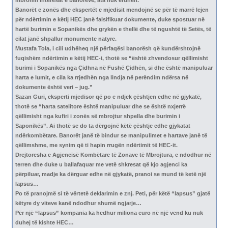
Banorët e zonës dhe ekspertët e mjedisit mendojnë se për të marrë lejen
për ndërtimin e këtij HEC janë falsifikuar dokumente, duke spostuar në
hartë burimin e Sopanikës dhe grykën e thellë dhe të ngushtë të Setës, të
cilat janë shpallur monumente natyre.
Mustafa Tola, i cili udhëheq një përfaqësi banorësh që kundërshtojnë
fuqishëm ndërtimin e këtij HEC-i, thotë se “është zhvendosur qëllimisht
burimi i Sopanikës nga Çidhna në Fushë Çidhën, si dhe është manipuluar
harta e lumit, e cila ka rrjedhën nga lindja në perëndim ndërsa në
dokumente është veri – jug.”
Sazan Guri, eksperti mjedisor që po e ndjek çështjen edhe në gjykatë,
thotë se “harta satelitore është manipuluar dhe se është nxjerrë
qëllimisht nga kufiri i zonës së mbrojtur shpella dhe burimin i
Saponikës”. Ai thotë se do ta dërgojnë këtë çështje edhe gjykatat
ndërkombëtare. Banorët janë të bindur se manipulimet e hartave janë të
qëllimshme, me synim që ti hapin rrugën ndërtimit të HEC-it.
Drejtoresha e Agjencisë Kombëtare të Zonave të Mbrojtura, e ndodhur në
terren dhe duke u ballafaquar me vetë shkresat që kjo agjenci ka
përpiluar, madje ka dërguar edhe në gjykatë, pranoi se mund të ketë një
lapsus…
Po të pranojmë si të vërtetë deklarimin e znj. Peti, për këtë “lapsus” gjatë
këtyre dy viteve kanë ndodhur shumë ngjarje…
Për një “lapsus” kompania ka hedhur miliona euro në një vend ku nuk
duhej të kishte HEC…