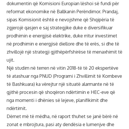
dokumentin që Komisioni Europian lëshoi së fundi për
reformat ekonomike në Ballkanin Perëndimor. Prandaj,
sipas Komisionit është e nevojshme që Shqipëria të
zgjerojë qasjen e saj strategjike duke e diversifikuar
prodhimin e energjisë elektrike, duke rritur investimet
në prodhimin e energjisë diellore dhe të erës, si dhe të
zhvillojë një strategji gjithëpërfshirëse të menaxhimit të
ujit.
Një studim në terren në vitin 2018-të të 20 ekspertëve
të atashuar nga PNUD (Programi i Zhvillimit të Kombeve
të Bashkuara) ka vërejtur një situatë alarmante në të
gjithë procesin që shoqëron ndërtimin e HEC-eve që
nga momenti i dhënies së lejeve, planifikimit dhe
ndërtimit.
Dëmet më të mëdha, në raport thuhet se janë bërë në
zonat e mbrojtura, pasi aty dendësia e lumenjve dhe