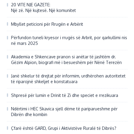
20 VITE NJE GAZETE:
Një zë. Një kujtesë. Një komunitet
Mbyllet peticioni për Rrugën e Arbërit
Përfundon tuneli kryesor i rrugës së Arbrit, por qarkullimi nis
në mars 2025
Akademia e Shkencave pranon si anëtar të jashtëm dr.
Gëzim Alpion, biografi më i besueshëm për Nënë Terezën
Janë shkelur të drejtat për informim, urdhërohen autoritetet
të riparojnë shkeljet e konstatuara
Shpresë për lumin e Drinit të Zi dhe speciet e rrezikuara
Ndërtimi i HEC Skavica sjell dëme të pariparueshme për
Dibrën dhe kombin
Çfarë është GARD, Grupi i Aktivistëve Ruralë të Dibrës?