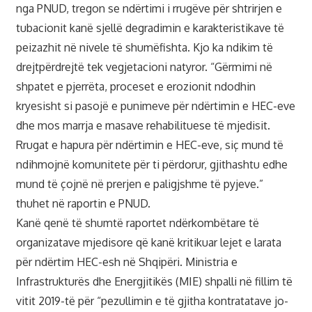
nga PNUD, tregon se ndërtimi i rrugëve për shtrirjen e
tubacionit kanë sjellë degradimin e karakteristikave të
peizazhit në nivele të shumëfishta. Kjo ka ndikim të
drejtpërdrejtë tek vegjetacioni natyror. “Gërmimi në
shpatet e pjerrëta, proceset e erozionit ndodhin
kryesisht si pasojë e punimeve për ndërtimin e HEC-eve
dhe mos marrja e masave rehabilituese të mjedisit.
Rrugat e hapura për ndërtimin e HEC-eve, siç mund të
ndihmojnë komunitete për ti përdorur, gjithashtu edhe
mund të çojnë në prerjen e paligjshme të pyjeve.”
thuhet në raportin e PNUD.
Kanë qenë të shumtë raportet ndërkombëtare të
organizatave mjedisore që kanë kritikuar lejet e larata
për ndërtim HEC-esh në Shqipëri. Ministria e
Infrastrukturës dhe Energjitikës (MIE) shpalli në fillim të
vitit 2019-të për “pezullimin e të gjitha kontratatave jo-