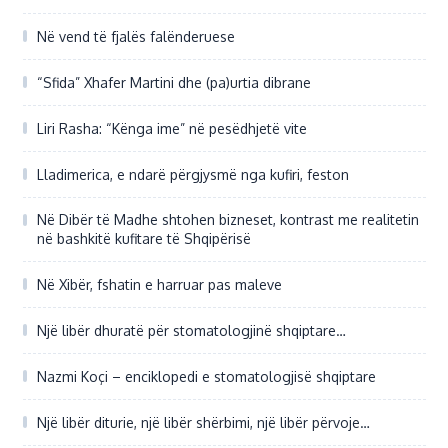
Në vend të fjalës falënderuese
“Sfida” Xhafer Martini dhe (pa)urtia dibrane
Liri Rasha: “Kënga ime” në pesëdhjetë vite
Lladimerica, e ndarë përgjysmë nga kufiri, feston
Në Dibër të Madhe shtohen bizneset, kontrast me realitetin
në bashkitë kufitare të Shqipërisë
Në Xibër, fshatin e harruar pas maleve
Një libër dhuratë për stomatologjinë shqiptare…
Nazmi Koçi – enciklopedi e stomatologjisë shqiptare
Një libër diturie, një libër shërbimi, një libër përvoje…