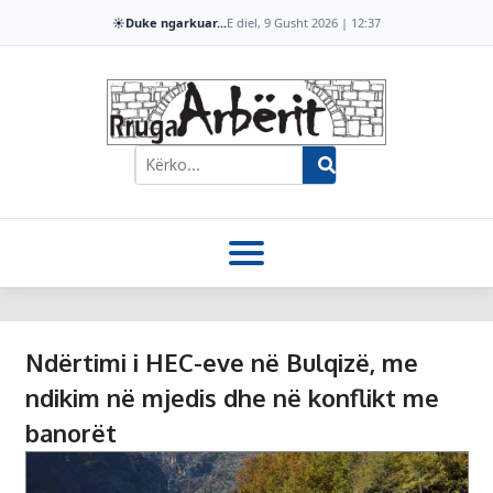
☀️
Duke ngarkuar...
E diel, 9 Gusht 2026 | 12:37
Ndërtimi i HEC-eve në Bulqizë, me
ndikim në mjedis dhe në konflikt me
banorët