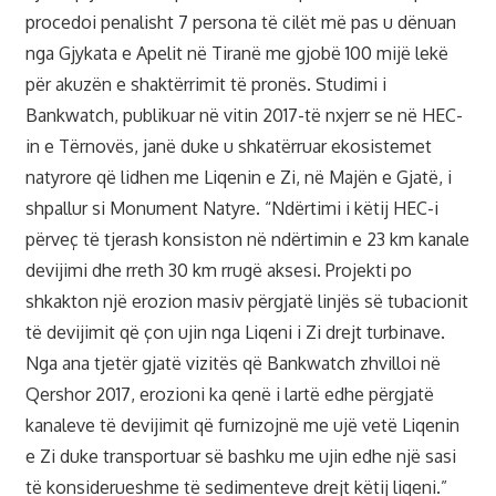
procedoi penalisht 7 persona të cilët më pas u dënuan
nga Gjykata e Apelit në Tiranë me gjobë 100 mijë lekë
për akuzën e shaktërrimit të pronës. Studimi i
Bankwatch, publikuar në vitin 2017-të nxjerr se në HEC-
in e Tërnovës, janë duke u shkatërruar ekosistemet
natyrore që lidhen me Liqenin e Zi, në Majën e Gjatë, i
shpallur si Monument Natyre. “Ndërtimi i këtij HEC-i
përveç të tjerash konsiston në ndërtimin e 23 km kanale
devijimi dhe rreth 30 km rrugë aksesi. Projekti po
shkakton një erozion masiv përgjatë linjës së tubacionit
të devijimit që çon ujin nga Liqeni i Zi drejt turbinave.
Nga ana tjetër gjatë vizitës që Bankwatch zhvilloi në
Qershor 2017, erozioni ka qenë i lartë edhe përgjatë
kanaleve të devijimit që furnizojnë me ujë vetë Liqenin
e Zi duke transportuar së bashku me ujin edhe një sasi
të konsiderueshme të sedimenteve drejt këtij liqeni.”