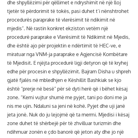
dhe shpyllëzimi për qëllimet e ndryshimit në një lloj
tjetër të përdorimit të tokës, pasi duhet t’i nënshtrohet
procedurës paraprake të vlerësimit të ndikimit në
mjedis”. Në rastin konkret ekziston vetëm një
procedurë paraprake e Vlerësimit të Ndikimit në Mjedis,
dhe është ajo për projektin e ndërtimit të HEC-ve, e
miratuar nga VNM-ja paraprake e Agjencisë Kombëtare
të Mjedisit. E njëjta procedurë ligji detyron që të kryhej
edhe për procesin e shpyllëzimit. Bajram Disha u shpreh
gjatë fjalës në mbledhjen e Këshillit Bashkiak se kjo
është “prerje në besë” për së dyti herë që i bëhet kësaj
zone. “Kemi vujtur shumë me pyjet, tani po doni me ja
nis me ujin. Ndaluni sa jeni në kohë. Pyjet dhe uji janë
jeta jonë. Nuk do ju lejojmë që ta merrni. Mjedisi i kësaj
zone duhet të shërbejë për të zhvilluar turizmin dhe
ndihmuar zonën e çdo banorë që jeton aty dhe jo një