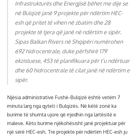
Infrastrukturës dhe Energjisë bëhet me dije se
në Bulqizë janë 9 projekte për ndërtim HEC-
esh që pritet të vihen në zbatim dhe 28
projekte të tjera që janë në ndërtim e sipër.
Sipas Balkan Rivers në Shqipëri numërohen
692 hidrocentrale, duke përfshirë 179
ekzistuese, 453 të planifikuara për t’u ndërtuar
dhe 60 hidrocentrale të cilat janë në ndërtim e
sipër.
Njësia administrative Fushë-Bulqizë është vetëm 7
minuta larg nga qyteti i Bulqizës. Në këtë zonë ka
burime të shumta ujore që rrjedhin nga lartësitë e
maleve. Këto burime njëkohësisht janë projektuar për
një sërë HEC-esh. Tre projekte për ndërtim HEC-esh ju