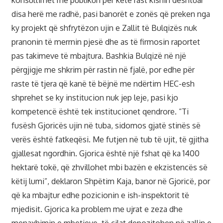
disa herë me radhë, pasi banorët e zonës që preken nga
ky projekt që shfrytëzon ujin e Zallit të Bulqizës nuk
pranonin të merrnin pjesë dhe as të firmosin raportet
pas takimeve të mbajtura. Bashkia Bulqizë në një
përgjigje me shkrim për rastin në fjalë, por edhe për
raste të tjera që kanë të bëjnë me ndërtim HEC-esh
shprehet se ky institucion nuk jep leje, pasi kjo
kompetencë është tek institucionet qendrore. “Ti
fusësh Gjoricës ujin në tuba, sidomos gjatë stinës së
verës është fatkeqësi. Me futjen në tub të ujit, të gjitha
gjallesat ngordhin. Gjorica është një fshat që ka 1400
hektarë tokë, që zhvillohet mbi bazën e ekzistencës së
këtij lumi”, deklaron Shpëtim Kaja, banor në Gjoricë, por
që ka mbajtur edhe pozicionin e ish-inspektorit të
mjedisit. Gjorica ka problem me ujrat e zeza dhe
menaxhimin e mbetjeve, të cilat depozitohen në zallin e