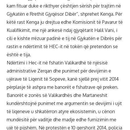
kam fituar duke e rikthyer çështjen sërish për trajtim në
Gjykatën e Rrethit Gjyqësor Dibër”, shprehet Kenga. Për
këtë rast Kenga ju drejtua edhe Komisionit të Pavarur të
Kualifikimit, me një ankesë ndaj gjyqëtarit Halil Vani, i
cili e kishte rrëzuar padinë e tij në Gjykatën e Dibrës për
rastin e ndërtimit të HEC-it në tokën që pretendon se
është e tija.
Ndërtimi i Hec-it në fshatin Valikardhë të njësisë
administrative Zerqan dhe punimet për devijimin e
ujërave të Liqenit të Sopeve, kanë sjellë prej vitit 2014
përplasje të ashpra me banorët e fshatrave që preken.
Banorët e zonës së Valikardhës dhe Martaneshit
kundërshtojnë punimet me argumentin se devijimi i ujit
të liqeneve u shkatërron atyre ekosistemin, u cënon
mundësitë për vaditje dhe madje edhe furnizimin me
ujë të pijshëm. Në protestën e 10 qershorit 2014, policia