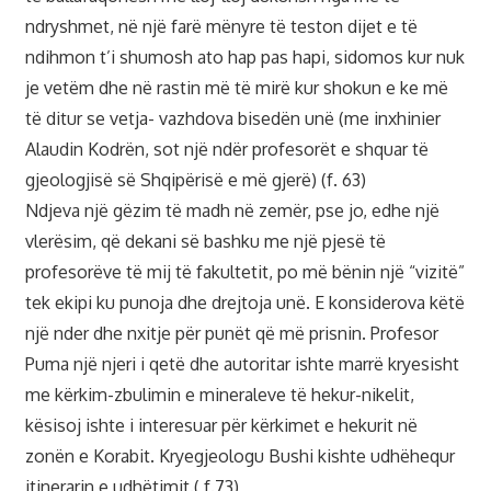
ndryshmet, në një farë mënyre të teston dijet e të
ndihmon t’i shumosh ato hap pas hapi, sidomos kur nuk
je vetëm dhe në rastin më të mirë kur shokun e ke më
të ditur se vetja- vazhdova bisedën unë (me inxhinier
Alaudin Kodrën, sot një ndër profesorët e shquar të
gjeologjisë së Shqipërisë e më gjerë) (f. 63)
Ndjeva një gëzim të madh në zemër, pse jo, edhe një
vlerësim, që dekani së bashku me një pjesë të
profesorëve të mij të fakultetit, po më bënin një “vizitë”
tek ekipi ku punoja dhe drejtoja unë. E konsiderova këtë
një nder dhe nxitje për punët që më prisnin. Profesor
Puma një njeri i qetë dhe autoritar ishte marrë kryesisht
me kërkim-zbulimin e mineraleve të hekur-nikelit,
kësisoj ishte i interesuar për kërkimet e hekurit në
zonën e Korabit. Kryegjeologu Bushi kishte udhëhequr
itinerarin e udhëtimit.( f.73)