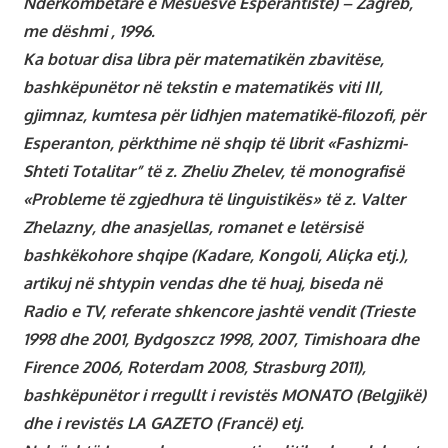
Ndërkombëtare e Mësuesve Esperantiste) – Zagreb,
me dëshmi , 1996.
Ka botuar disa libra për matematikën zbavitëse,
bashkëpunëtor në tekstin e matematikës viti III,
gjimnaz, kumtesa për lidhjen matematikë-filozofi, për
Esperanton, përkthime në shqip të librit «Fashizmi-
Shteti Totalitar” të z. Zheliu Zhelev, të monografisë
«Probleme të zgjedhura të linguistikës» të z. Valter
Zhelazny, dhe anasjellas, romanet e letërsisë
bashkëkohore shqipe (Kadare, Kongoli, Aliçka etj.),
artikuj në shtypin vendas dhe të huaj, biseda në
Radio e TV, referate shkencore jashtë vendit (Trieste
1998 dhe 2001, Bydgoszcz 1998, 2007, Timishoara dhe
Firence 2006, Roterdam 2008, Strasburg 2011),
bashkëpunëtor i rregullt i revistës MONATO (Belgjikë)
dhe i revistës LA GAZETO (Francë) etj.