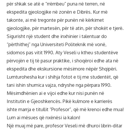
për shkak se atë e “rrëmbeu” puna në terren, në
ekspedita gjeologjike në zonën e Dibrës. Kur më
takonte, ai më tregonte për punën në kërkimet
gjeologjike, për martesën, për të atin, për shokët e tjerë.
Sigurisht një student dhe inxhinier i talentuar do
“përthithej” nga Universiteti Politeknik më vonë,
sidomos pas vitit 1990. Aty Veseli u ktheu studentëve
përvojën e tij të pasur praktike, i shoqëroi edhe ata në
ekspedita dhe ekskursione mësimore nëpër Shqipëri.
Lumturohesha kur i shihja fotot e tij me studentët, që
tani ishin shumica vajza, ndryshe nga përpara 1990.
Mësimdhënien ai e vijoi edhe kur nisi punën në
Institutin e Gjeoshkencës. Pikë kulmore e karrierës
ishte marrja e titullit “Profesor”, që më krenoi edhe mua!
Lum ai mësues që nxënësi ia kalon!
Një muaj më pare, profesor Veseli më dhuroi librin-ditar