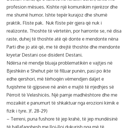
profesion mësues. Kishte një komunikim njerëzor dhe
me shumë humor. Ishte tepër kurajoz dhe shumë
praktik. Fliste pak. Nuk fliste për gjera që nuk i
realizonte. Thoshte të vërtetën, por harronte se, në disa
raste, duhej të thoshte atë që donte e mendonte nëna
Parti dhe jo atë që, me të drejtë thoshte dhe mendonte
kryetar Destani ose disident Destani.
Ndërsa në mendje bluaja problematikën e vajtjes në
Bjeshkën e Shehut për të filluar punën, pasi po ikte
edhe qershori, më tërhoqën vëmendjen daljet e
fuqishme të gjipseve në anën e majtë të rrjedhjes së
Përroit të Veleshicës. Një pamje madhështore dhe me
mozaikët e panumurt të shkaktuar nga erozioni kimik e
fizik i tyre. )f. 28-29)
– Terreni, puna fushore të jep krahë, të jep mundësinë
të ballafaqohesh me lloj-lloj dukurish nga më të