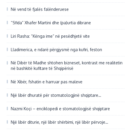
Në vend të fjalës falënderuese
“Sfida” Xhafer Martini dhe (pa)urtia dibrane
Liri Rasha: “Kënga ime” në pesëdhjetë vite
Lladimerica, e ndarë përgjysmë nga kufiri, feston
Në Dibër të Madhe shtohen bizneset, kontrast me realitetin
në bashkitë kufitare të Shqipërisë
Në Xibër, fshatin e harruar pas maleve
Një libër dhuratë për stomatologjinë shqiptare…
Nazmi Koçi – enciklopedi e stomatologjisë shqiptare
Një libër diturie, një libër shërbimi, një libër përvoje…