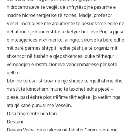
hidrocentraleve të vegjël që shfrytëzojnë pasurinë e
madhe hidroenergjetike të zonës. Madje, profesor
Veseli merr pjesë me argumente të besueshme edhe në
debat me një kundërshtar të këtyre hec-eve.Por, si pjesë
e inteligjencës inxhinierike, ai ngre, sikurse ka bërë edhe
më parë përmes shtypit, edhe çështje të organizimit
shkencor në fushën e gjeoshkencës, duke tërhequr
vëmendjen e institucioneve vendimmarrëse për këtë
qëllim.
Libri në tërësi i shkruar në një shqipe të rrjedhshme dhe
në stil të këndshëm, mund të lexohet edhe pjesë –
pjesë, pasi është plot rrëfime tërheqëse, jo vetëm nga
ata që kanë punuar me Veselin.
Disa fragmente nga libri
Destani
Destan Visha, që e takova në fshatin Ceren, ishte me