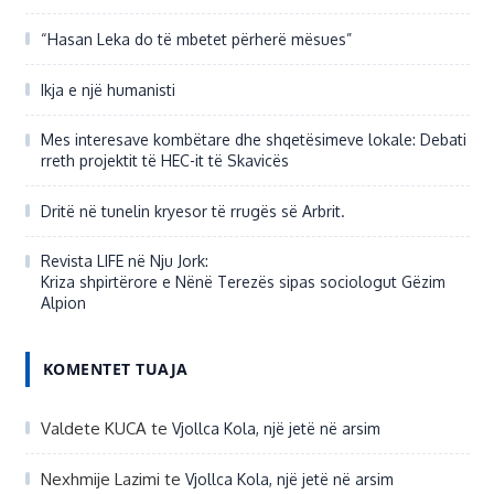
“Hasan Leka do të mbetet përherë mësues”
Ikja e një humanisti
Mes interesave kombëtare dhe shqetësimeve lokale: Debati
rreth projektit të HEC-it të Skavicës
Dritë në tunelin kryesor të rrugës së Arbrit.
Revista LIFE në Nju Jork:
Kriza shpirtërore e Nënë Terezës sipas sociologut Gëzim
Alpion
KOMENTET TUAJA
Valdete KUCA
te
Vjollca Kola, një jetë në arsim
Nexhmije Lazimi
te
Vjollca Kola, një jetë në arsim