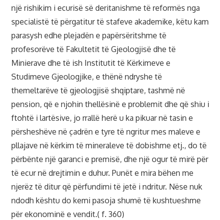
një rishikim i ecurisë së deritanishme të reformës nga
specialistë të përgatitur të stafeve akademike, këtu kam
parasysh edhe plejadën e papërsëritshme të
profesorëve të Fakultetit të Gjeologjisë dhe të
Minierave dhe të ish Institutit të Kërkimeve e
Studimeve Gjeologjike, e thënë ndryshe të
themeltarëve të gjeologjisë shqiptare, tashmë në
pension, që e njohin thellësinë e problemit dhe që shiu i
ftohtë i lartësive, jo rrallë herë u ka pikuar në tasin e
përsheshëve në çadrën e tyre të ngritur mes maleve e
pllajave në kërkim të mineraleve të dobishme etj., do të
përbënte një garanci e premisë, dhe një ogur të mirë për
të ecur në drejtimin e duhur. Punët e mira bëhen me
njerëz të ditur që përfundimi të jetë i ndritur. Nëse nuk
ndodh kështu do kemi pasoja shumë të kushtueshme
për ekonominë e vendit.( f. 360)