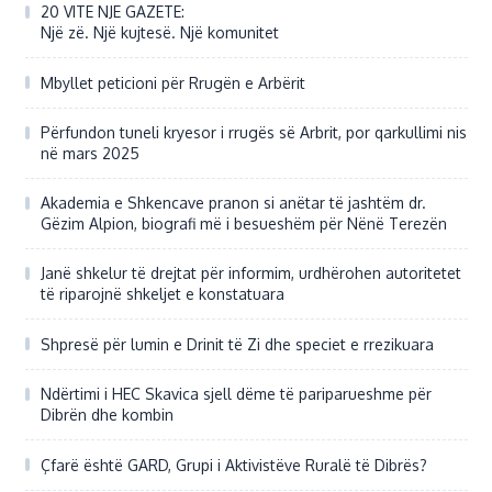
20 VITE NJE GAZETE:
Një zë. Një kujtesë. Një komunitet
Mbyllet peticioni për Rrugën e Arbërit
Përfundon tuneli kryesor i rrugës së Arbrit, por qarkullimi nis
në mars 2025
Akademia e Shkencave pranon si anëtar të jashtëm dr.
Gëzim Alpion, biografi më i besueshëm për Nënë Terezën
Janë shkelur të drejtat për informim, urdhërohen autoritetet
të riparojnë shkeljet e konstatuara
Shpresë për lumin e Drinit të Zi dhe speciet e rrezikuara
Ndërtimi i HEC Skavica sjell dëme të pariparueshme për
Dibrën dhe kombin
Çfarë është GARD, Grupi i Aktivistëve Ruralë të Dibrës?