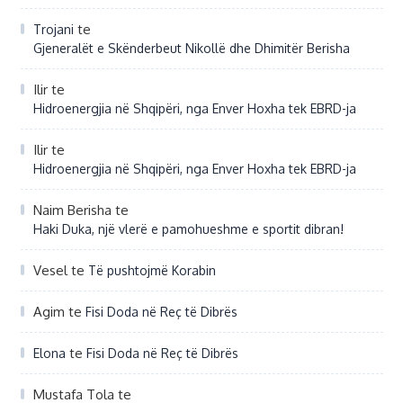
te
Trojani
Gjeneralët e Skënderbeut Nikollë dhe Dhimitër Berisha
Ilir
te
Hidroenergjia në Shqipëri, nga Enver Hoxha tek EBRD-ja
Ilir
te
Hidroenergjia në Shqipëri, nga Enver Hoxha tek EBRD-ja
Naim Berisha
te
Haki Duka, një vlerë e pamohueshme e sportit dibran!
Vesel
te
Të pushtojmë Korabin
Agim
te
Fisi Doda në Reç të Dibrës
te
Elona
Fisi Doda në Reç të Dibrës
Mustafa Tola
te