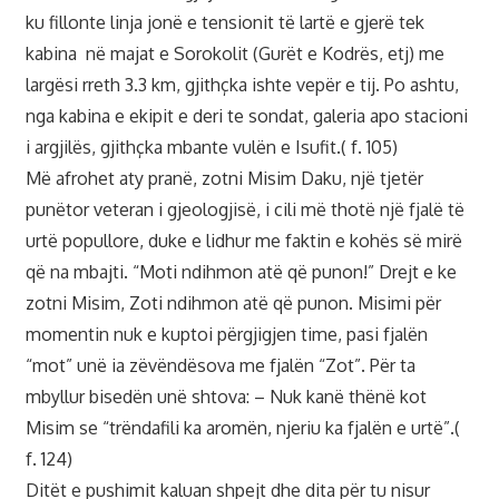
ku fillonte linja jonë e tensionit të lartë e gjerë tek
kabina në majat e Sorokolit (Gurët e Kodrës, etj) me
largësi rreth 3.3 km, gjithçka ishte vepër e tij. Po ashtu,
nga kabina e ekipit e deri te sondat, galeria apo stacioni
i argjilës, gjithçka mbante vulën e Isufit.( f. 105)
Më afrohet aty pranë, zotni Misim Daku, një tjetër
punëtor veteran i gjeologjisë, i cili më thotë një fjalë të
urtë popullore, duke e lidhur me faktin e kohës së mirë
që na mbajti. “Moti ndihmon atë që punon!” Drejt e ke
zotni Misim, Zoti ndihmon atë që punon. Misimi për
momentin nuk e kuptoi përgjigjen time, pasi fjalën
“mot” unë ia zëvëndësova me fjalën “Zot”. Për ta
mbyllur bisedën unë shtova: – Nuk kanë thënë kot
Misim se “trëndafili ka aromën, njeriu ka fjalën e urtë”.(
f. 124)
Ditët e pushimit kaluan shpejt dhe dita për tu nisur