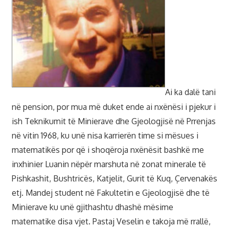
Ai ka dalë tani
në pension, por mua më duket ende ai nxënësi i pjekur i
ish Teknikumit të Minierave dhe Gjeologjisë në Prrenjas
në vitin 1968, ku unë nisa karrierën time si mësues i
matematikës por që i shoqëroja nxënësit bashkë me
inxhinier Luanin nëpër marshuta në zonat minerale të
Pishkashit, Bushtricës, Katjelit, Gurit të Kuq, Çervenakës
etj. Mandej student në Fakultetin e Gjeologjisë dhe të
Minierave ku unë gjithashtu dhashë mësime
matematike disa vjet. Pastaj Veselin e takoja më rrallë,