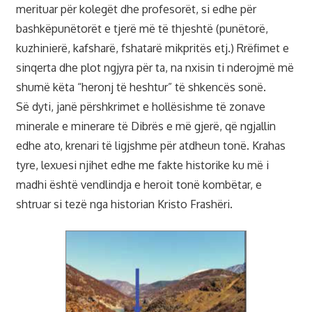
merituar për kolegët dhe profesorët, si edhe për
bashkëpunëtorët e tjerë më të thjeshtë (punëtorë,
kuzhinierë, kafsharë, fshatarë mikpritës etj.) Rrëfimet e
sinqerta dhe plot ngjyra për ta, na nxisin ti nderojmë më
shumë këta “heronj të heshtur” të shkencës sonë.
Së dyti, janë përshkrimet e hollësishme të zonave
minerale e minerare të Dibrës e më gjerë, që ngjallin
edhe ato, krenari të ligjshme për atdheun tonë. Krahas
tyre, lexuesi njihet edhe me fakte historike ku më i
madhi është vendlindja e heroit tonë kombëtar, e
shtruar si tezë nga historian Kristo Frashëri.