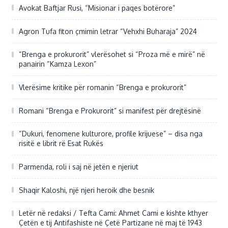
Avokat Baftjar Rusi, “Misionar i paqes botërore”
Agron Tufa fiton çmimin letrar “Vehxhi Buharaja” 2024
“Brenga e prokurorit” vlerësohet si “Proza më e mirë” në
panairin “Kamza Lexon”
Vlerësime kritike për romanin “Brenga e prokurorit”
Romani “Brenga e Prokurorit” si manifest për drejtësinë
“Dukuri, fenomene kulturore, profile krijuese” – disa nga
risitë e librit rë Esat Rukës
Parmenda, roli i saj në jetën e njeriut
Shaqir Kaloshi, një njeri heroik dhe besnik
Letër në redaksi / Tefta Cami: Ahmet Cami e kishte kthyer
Çetën e tij Antifashiste në Çetë Partizane në maj të 1943