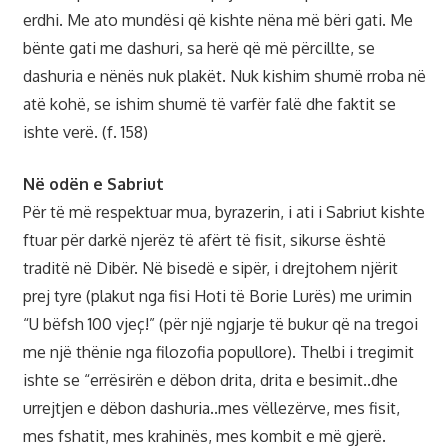
erdhi. Me ato mundësi që kishte nëna më bëri gati. Me
bënte gati me dashuri, sa herë që më përcillte, se
dashuria e nënës nuk plakët. Nuk kishim shumë rroba në
atë kohë, se ishim shumë të varfër falë dhe faktit se
ishte verë. (f. 158)
Në odën e Sabriut
Për të më respektuar mua, byrazerin, i ati i Sabriut kishte
ftuar për darkë njerëz të afërt të fisit, sikurse është
traditë në Dibër. Në bisedë e sipër, i drejtohem njërit
prej tyre (plakut nga fisi Hoti të Borie Lurës) me urimin
“U bëfsh 100 vjeç!” (për një ngjarje të bukur që na tregoi
me një thënie nga filozofia popullore). Thelbi i tregimit
ishte se “errësirën e dëbon drita, drita e besimit..dhe
urrejtjen e dëbon dashuria..mes vëllezërve, mes fisit,
mes fshatit, mes krahinës, mes kombit e më gjerë.