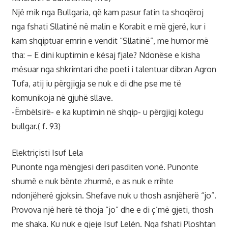
Një mik nga Bullgaria, që kam pasur fatin ta shoqëroj
nga fshati Sllatinë në malin e Korabit e më gjerë, kur i
kam shqiptuar emrin e vendit “Sllatinë”, me humor më
tha: – E dini kuptimin e kësaj fjale? Ndonëse e kisha
mësuar nga shkrimtari dhe poeti i talentuar dibran Agron
Tufa, atij iu përgjigja se nuk e di dhe pse me të
komunikoja në gjuhë sllave.
-Ëmbëlsirë- e ka kuptimin në shqip- u përgjigj kolegu
bullgar.( f. 93)
Elektriçisti Isuf Lela
Punonte nga mëngjesi deri pasditen vonë. Punonte
shumë e nuk bënte zhurmë, e as nuk e rrihte
ndonjëherë gjoksin. Shefave nuk u thosh asnjëherë “jo”.
Provova një herë të thoja “jo” dhe e di ç’më gjeti, thosh
me shaka. Ku nuk e gjeje Isuf Lelën. Nga fshati Ploshtan