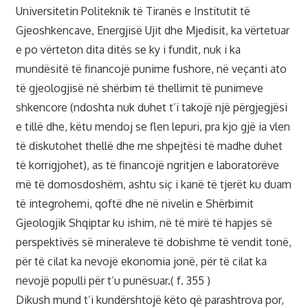
Universitetin Politeknik të Tiranës e Institutit të
Gjeoshkencave, Energjisë Ujit dhe Mjedisit, ka vërtetuar
e po vërteton dita ditës se ky i fundit, nuk i ka
mundësitë të financojë punime fushore, në veçanti ato
të gjeologjisë në shërbim të thellimit të punimeve
shkencore (ndoshta nuk duhet t’i takojë një përgjegjësi
e tillë dhe, këtu mendoj se flen lepuri, pra kjo gjë ia vlen
të diskutohet thellë dhe me shpejtësi të madhe duhet
të korrigjohet), as të financojë ngritjen e laboratorëve
më të domosdoshëm, ashtu siç i kanë të tjerët ku duam
të integrohemi, qoftë dhe në nivelin e Shërbimit
Gjeologjik Shqiptar ku ishim, në të mirë të hapjes së
perspektivës së mineraleve të dobishme të vendit tonë,
për të cilat ka nevojë ekonomia jonë, për të cilat ka
nevojë populli për t’u punësuar.( f. 355 )
Dikush mund t’i kundërshtojë këto që parashtrova por,