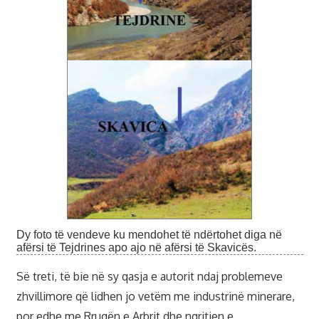
Dy foto të vendeve ku mendohet të ndërtohet diga në
afërsi të Tejdrines apo ajo në afërsi të Skavicës.
Së treti, të bie në sy qasja e autorit ndaj problemeve
zhvillimore që lidhen jo vetëm me industrinë minerare,
por edhe me Rrugën e Arbrit dhe ngritjen e