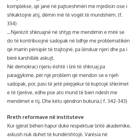
komplekse, që janë në pajtueshmëri me mjedisin ose i
shkaktojnë atij, dëmin më të vogël të mundshëm. (f.
334)
…Njerëzit shkruajnë në shtyp me mendimin e mirë se
do të kontribuojnë sadopak në lidhje me problematikën
që marrin përsipër të trajtojnë, pa lënduar njeri dhe pa i
bërë karshillëk askujt.
Në demokraci njeriu është i lirë të shkruaj pa
paragjykime, për një problem që mendon se e njeh
sadopak, por, pasi të jetë përpjekur të kuptojë shkrimet
e të tjerëve, edhe pse ato mund të bien ndesh me
mendimet e tij. Dhe këtu qëndron bukuria.( f. 342-343)
Rreth reformave në instituteve
Kur gjërat bëhen hapur duke respektuar liritë akademike,
askush nuk duhet të kundërshtojë. Varësia në