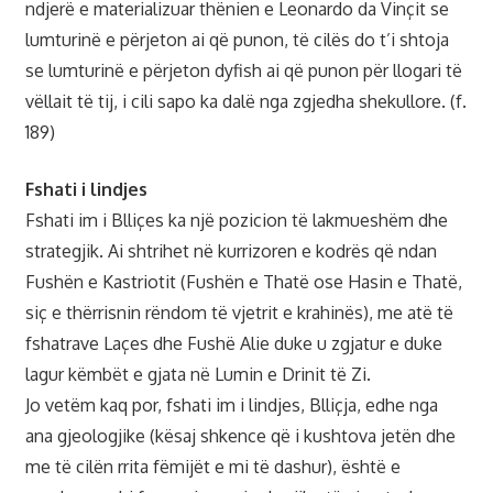
ndjerë e materializuar thënien e Leonardo da Vinçit se
lumturinë e përjeton ai që punon, të cilës do t’i shtoja
se lumturinë e përjeton dyfish ai që punon për llogari të
vëllait të tij, i cili sapo ka dalë nga zgjedha shekullore. (f.
189)
Fshati i lindjes
Fshati im i Blliçes ka një pozicion të lakmueshëm dhe
strategjik. Ai shtrihet në kurrizoren e kodrës që ndan
Fushën e Kastriotit (Fushën e Thatë ose Hasin e Thatë,
siç e thërrisnin rëndom të vjetrit e krahinës), me atë të
fshatrave Laçes dhe Fushë Alie duke u zgjatur e duke
lagur këmbët e gjata në Lumin e Drinit të Zi.
Jo vetëm kaq por, fshati im i lindjes, Blliçja, edhe nga
ana gjeologjike (kësaj shkence që i kushtova jetën dhe
me të cilën rrita fëmijët e mi të dashur), është e