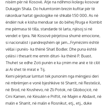
nisëm për në Kosovë. Atje na ndihmoi kolegu kosovar
Dukagjin Shala. Do hulumtonim brezin kufitar për të
rakorduar hartat gjeologjike në shkallë 1:50 000. As në
ëndërr nuk e kisha menduar se do bëhej Rruga e Kombit
me përmasa të tilla, standarde të larta, njësoj si në
vendet e tjera. Në Kosovë përjetova shumë emocione,
si nacionalist i pandreqshëm që jam…Frymëzimi është
vëllai i punës- ka thënë Sharl Bodler. Dhe puna është
çelësi i thesarit me emrin dituri- ka thënë P. Buast.
Thuhet se edhe Zoti punën e ka çmim me anë e të cilit
ai Ai shet të mirat e Tij.
Kemi përjetuar lumturi tek punonim nga mëngjesi deri
në mbrëmjen e vonë bjeshkëve të Sharrit, në Restelicë,
në Brod, në Krushevo, në Zli Potok, në Glloboçicë, në
Crni Kamen, në Kësulën e Priftit, në Majën e Abdavit, në
malin e Sharrit, në malin e Rosnikut, etj., etj., duke