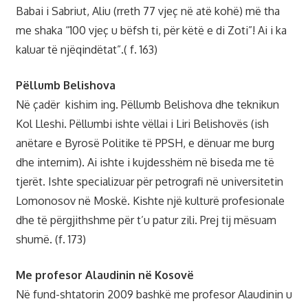
Babai i Sabriut, Aliu (rreth 77 vjeç në atë kohë) më tha
me shaka “100 vjeç u bëfsh ti, për këtë e di Zoti”! Ai i ka
kaluar të njëqindëtat”.( f. 163)
Pëllumb Belishova
Në çadër kishim ing. Pëllumb Belishova dhe teknikun
Kol Lleshi. Pëllumbi ishte vëllai i Liri Belishovës (ish
anëtare e Byrosë Politike të PPSH, e dënuar me burg
dhe internim). Ai ishte i kujdesshëm në biseda me të
tjerët. Ishte specializuar për petrografi në universitetin
Lomonosov në Moskë. Kishte një kulturë profesionale
dhe të përgjithshme për t’u patur zili. Prej tij mësuam
shumë. (f. 173)
Me profesor Alaudinin në Kosovë
Në fund-shtatorin 2009 bashkë me profesor Alaudinin u