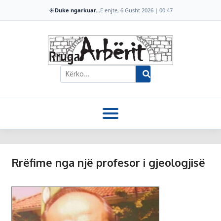
☀️
Duke ngarkuar...
E enjte, 6 Gusht 2026 | 00:47
Rrëfime nga një profesor i gjeologjisë