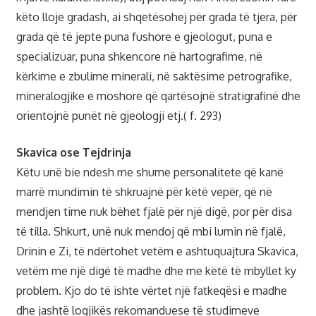
këto lloje gradash, ai shqetësohej për grada të tjera, për
grada që të jepte puna fushore e gjeologut, puna e
specializuar, puna shkencore në hartografime, në
kërkime e zbulime minerali, në saktësime petrografike,
mineralogjike e moshore që qartësojnë stratigrafinë dhe
orientojnë punët në gjeologji etj.( f. 293)
Skavica ose Tejdrinja
Këtu unë bie ndesh me shume personalitete që kanë
marrë mundimin të shkruajnë për këtë vepër, që në
mendjen time nuk bëhet fjalë për një digë, por për disa
të tilla. Shkurt, unë nuk mendoj që mbi lumin në fjalë,
Drinin e Zi, të ndërtohet vetëm e ashtuquajtura Skavica,
vetëm me një digë të madhe dhe me këtë të mbyllet ky
problem. Kjo do të ishte vërtet një fatkeqësi e madhe
dhe jashtë logjikës rekomanduese të studimeve