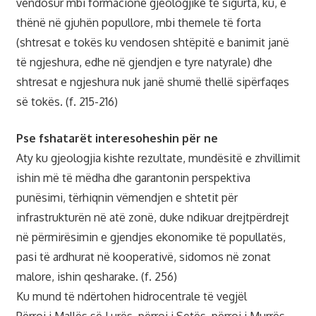
vendosur mbi formacione gjeologjike të sigurta, ku, e
thënë në gjuhën popullore, mbi themele të forta
(shtresat e tokës ku vendosen shtëpitë e banimit janë
të ngjeshura, edhe në gjendjen e tyre natyrale) dhe
shtresat e ngjeshura nuk janë shumë thellë sipërfaqes
së tokës. (f. 215-216)
Pse fshatarët interesoheshin për ne
Aty ku gjeologjia kishte rezultate, mundësitë e zhvillimit
ishin më të mëdha dhe garantonin perspektiva
punësimi, tërhiqnin vëmendjen e shtetit për
infrastrukturën në atë zonë, duke ndikuar drejtpërdrejt
në përmirësimin e gjendjes ekonomike të popullatës,
pasi të ardhurat në kooperativë, sidomos në zonat
malore, ishin qesharake. (f. 256)
Ku mund të ndërtohen hidrocentrale të vegjël
Përroi i Mallës së Lurës, përroi i Setës, përroi i Murrës,