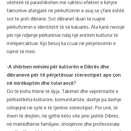
vështirë të parashikohen me saktësi efektet e këtyre
faktorëve afatgjatë në përkufizimin e asaj se çfarë është
sot te jesh dibranë. Sot dibranet duan të ruajnë
përkufizimin e identitetit të së kaluarës. Ata kanë nevojë
për një ndjenjë përkatësie ndaj një entiteti kulturor të
mirëpërcaktuar. Kjo besoj ka ccuar në përjetesimin e
namit të mirë.
-A shërben mësimi për kulturën e Dibrës dhe
dibraneve për të përjetësuar stereotipet apo çon
në mirëkuptim dhe tolerancë?
Do të kisha thënë të dyja. Takimet dhe veprimtaritë e
përbashkëta kulturore, komunitariste, dashje pa dashje
ushqejnë në sytë e të tjerëve stereotipet. Por unë, të
them të drejtën, në gjithë këto vite jete jashtë Dibrës,
në marrëdhënie familjare, shoqërore dhe profesionale