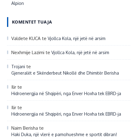
Alpion
KOMENTET TUAJA
Valdete KUCA
te
Vjollca Kola, një jetë në arsim
Nexhmije Lazimi
te
Vjollca Kola, një jetë në arsim
te
Trojani
Gjeneralët e Skënderbeut Nikollë dhe Dhimitër Berisha
Ilir
te
Hidroenergjia në Shqipëri, nga Enver Hoxha tek EBRD-ja
Ilir
te
Hidroenergjia në Shqipëri, nga Enver Hoxha tek EBRD-ja
Naim Berisha
te
Haki Duka, një vlerë e pamohueshme e sportit dibran!