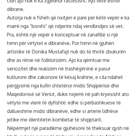
cilin ajo nuk e ka zgjedhur rastësisht. Ajo vetë është
dibrane.
Autorja nuk e fsheh që nxitjen e pare për këtë vepër e ka
marrë nga “borxhi” që ndjente ndaj vendlindjes së vet.
Pra, është një vepër e konceptuar në zanafillë si një
himn për virtytet e dibranëve. Por himn në gjuhën
artistike të Donika Mustafajt nuk do të thotë zbukurim
dhe as rënie në folklorizëm. Ajo ka qëmtuar me
seriozitet dhe realizëm në trashëgiminë e pasur
kulturore dhe zakonore të kësaj krahine, e cila ndahet
përgjysmë nga kufiri shtetëror midis Shqipërisë dhe
Maqedonisë së Veriut, duke nxjerrë në pah kryesisht ato
virtyte me vlerë të dyfishtë: edhe si përbashkuese të
dallueshme midis dibranëve, edhe si arterie lidhëse
jetike me identitetin kombëtar të shqiptarit.
Nëpërmjet një paradikme gjuhësore të theksuar qysh në