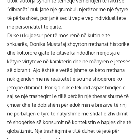
titull, autorja synon të tërheqë vëmendjen te fakti se
“dibranët” nuk janë një grumbull njerëzor me një fytyrë
të përbashkët, por janë secili veç e veç individualitete
me personalitet të qartë.
Duke u kujdesur për të mos rënë në kultin e të
shkuarës, Donika Mustafaj shqyrton rrethanat historike
dhe kulturore gjatë të cilave ka ndodhur rrënjosja e
këtyre virtyteve në karakterin dhe në mënyrën e jetesës
së dibranit. Ajo është e vetëdijshme se këto rrethana
nuk gjenden më në realitetet e sotme shoqërore ku
jetojnë dibranët. Por kjo nuk e lëkund aspak bindjen e
saj se një trashëgimi e tillë përbën një thesar shumë të
çmuar dhe të dobishëm për edukimin e brezave të rinj
në përballjen e tyre të natyrshme me sfidat e zhvillimit
të shoqërisë së konsumit në kontekstin e hapjes dhe të
globalizmit. Një trashëgimi e tillë duhet të jetë për