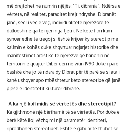
më drejtohet në numrin njëjës: “Ti, dibrania”. Ndërsa e
vërteta, në realitet, paraqitet krejt ndryshe. Dibranët
janë, secili veç e veç, individualitete njerëzore të
dallueshme qartë njëri nga tjetri. Në këtë film kam
synuar edhe të tregoj si është krijuar ky stereotip me
kalimin e kohës duke shqyrtuar ngjarjet historike dhe
manifestimet artistike të njerëzve që banonin në
territorin e quajtur Dibër deri në vitin 1990 duke i parë
bashkë dhe jo të ndara dy Dibrat për të parë se si ata i
kanë ushqyer apo mbështetur këto stereotipe që janë
pjesë e identitetit kulturor dibrane.
-A ka një kufi midis së vërtetës dhe stereotipit?
Ka gjithmonë një bërthamë të së vërtetës. Por duke e
bërë këtë lloj vëzhgimi një parametër identiteti,
riprodhohen stereotipet. Është e gabuar të thuhet se