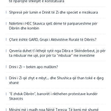
të riparojnë shkeljet e konstatuara
Shpresë për lumin e Drinit të Zi dhe speciet e rrezikuara
Ndërtimi i HEC Skavica sjell dëme të pariparueshme për
Dibrën dhe kombin
Çfarë është GARD, Grupi i Aktivistëve Ruralë të Dibrës?
Qeveria duhet t’i kthejë sytë nga Dibra e Skënderbeut, jo për
ta mbuluar me ujë, por për ta “mbuluar” me investime
Drini i Zi – bekim apo mallkim?
Drini i Zi që zhyt e mbyt… dhe Shushica që than tokë e djeg
xhanë
“E zhduk Dibrën”, banorët i rikthehen protestave kundër
Skavicës
Mësimi më i madh nga Nënë Tereza: Të kemi më shumë