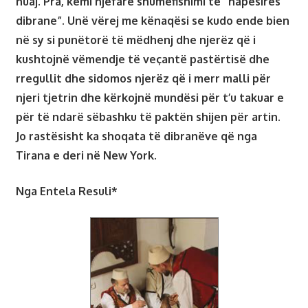
huaj. Pra, kemi njëfarë shumëfishimi të “hapësirës
dibrane”. Unë vërej me kënaqësi se kudo ende bien
në sy si punëtorë të mëdhenj dhe njerëz që i
kushtojnë vëmendje të veçantë pastërtisë dhe
rregullit dhe sidomos njerëz që i merr malli për
njeri tjetrin dhe kërkojnë mundësi për t’u takuar e
për të ndarë sëbashku të paktën shijen për artin.
Jo rastësisht ka shoqata të dibranëve që nga
Tirana e deri në New York.
Nga Entela Resuli*