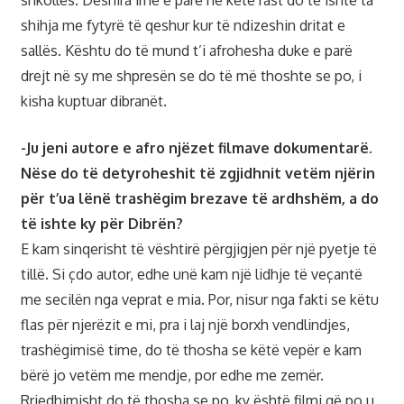
shihja me fytyrë të qeshur kur të ndizeshin dritat e
sallës. Kështu do të mund t’i afrohesha duke e parë
drejt në sy me shpresën se do të më thoshte se po, i
kisha kuptuar dibranët.
-Ju jeni autore e afro njëzet filmave dokumentarë.
Nëse do të detyroheshit të zgjidhnit vetëm njërin
për t’ua lënë trashëgim brezave të ardhshëm, a do
të ishte ky për Dibrën?
E kam sinqerisht të vështirë përgjigjen për një pyetje të
tillë. Si çdo autor, edhe unë kam një lidhje të veçantë
me secilën nga veprat e mia. Por, nisur nga fakti se këtu
flas për njerëzit e mi, pra i laj një borxh vendlindjes,
trashëgimisë time, do të thosha se këtë vepër e kam
bërë jo vetëm me mendje, por edhe me zemër.
Rrjedhimisht do të thosha se po, ky është filmi që po u