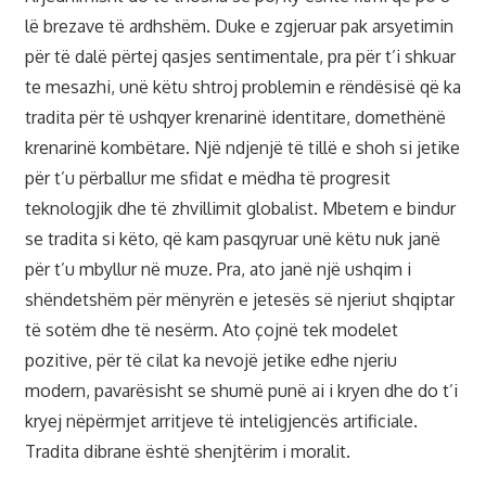
lë brezave të ardhshëm. Duke e zgjeruar pak arsyetimin
për të dalë përtej qasjes sentimentale, pra për t’i shkuar
te mesazhi, unë këtu shtroj problemin e rëndësisë që ka
tradita për të ushqyer krenarinë identitare, domethënë
krenarinë kombëtare. Një ndjenjë të tillë e shoh si jetike
për t’u përballur me sfidat e mëdha të progresit
teknologjik dhe të zhvillimit globalist. Mbetem e bindur
se tradita si këto, që kam pasqyruar unë këtu nuk janë
për t’u mbyllur në muze. Pra, ato janë një ushqim i
shëndetshëm për mënyrën e jetesës së njeriut shqiptar
të sotëm dhe të nesërm. Ato çojnë tek modelet
pozitive, për të cilat ka nevojë jetike edhe njeriu
modern, pavarësisht se shumë punë ai i kryen dhe do t’i
kryej nëpërmjet arritjeve të inteligjencës artificiale.
Tradita dibrane është shenjtërim i moralit.