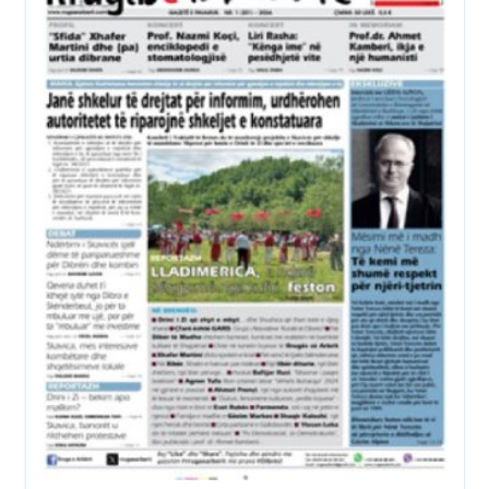
T
K
I
V
A