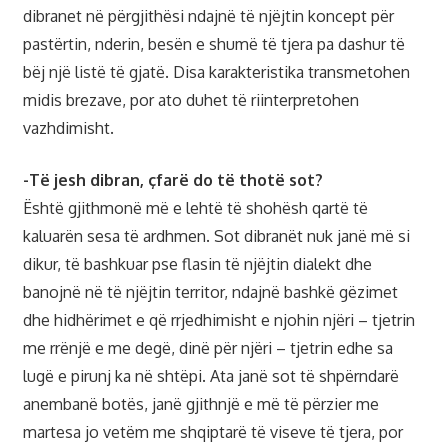
dibranet në përgjithësi ndajnë të njëjtin koncept për
pastërtin, nderin, besën e shumë të tjera pa dashur të
bëj një listë të gjatë. Disa karakteristika transmetohen
midis brezave, por ato duhet të riinterpretohen
vazhdimisht.
-Të jesh dibran, çfarë do të thotë sot?
Është gjithmonë më e lehtë të shohësh qartë të
kaluarën sesa të ardhmen. Sot dibranët nuk janë më si
dikur, të bashkuar pse flasin të njëjtin dialekt dhe
banojnë në të njëjtin territor, ndajnë bashkë gëzimet
dhe hidhërimet e që rrjedhimisht e njohin njëri – tjetrin
me rrënjë e me degë, dinë për njëri – tjetrin edhe sa
lugë e pirunj ka në shtëpi. Ata janë sot të shpërndarë
anembanë botës, janë gjithnjë e më të përzier me
martesa jo vetëm me shqiptarë të viseve të tjera, por