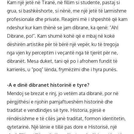
Kam një jetë në Tiranë, në fillim si studente, pastaj si
grua, si bashkëshorte, si nënë, me një jetë të larmishme
profesionale dhe private. Reagimi më i shpeshtë që kam
ndeshur kur kam thënë se jam dibrane, ka qenë: “Ah!
Dibrane, po!”. Kam shumë kohë që e mbaj në kokë
dëshirën artistike për të bërë një vepër, ku të tregoja
nga vjen ky perceptim i veçantë nga të tjerët për ne,
dibranët. Mesa duket, tani që po i afrohem fundit të
karrierës, u “poq” lënda, frymëzimi dhe i hyra punës.
-A e dinë dibranet historinë e tyre?
Mendoj se brezat e rinj, jo vetëm ata dibranë, por në
përgjithësi e njohin pamjaftueshëm historinë dhe
traditat e vendlindjes së tyre. Historia, pjesë e
rëndësishme e të cilës janë traditat, formon identitetin,
qytetarinë. Një lënie e tillë pas dore e Historisë, një