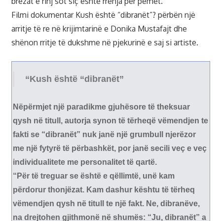
brezat e rinj sot siç është rrënja për pemët.
Filmi dokumentar Kush është “dibranët”? përbën një
arritje të re në krijimtarinë e Donika Mustafajt dhe
shënon rritje të dukshme në pjekurinë e saj si artiste.
“Kush është “dibranët”
Nëpërmjet një paradikme gjuhësore të theksuar
qysh në titull, autorja synon të tërheqë vëmendjen te
fakti se “dibranët” nuk janë një grumbull njerëzor
me një fytyrë të përbashkët, por janë secili veç e veç
individualitete me personalitet të qartë.
“Për të treguar se është e qëllimtë, unë kam
përdorur thonjëzat. Kam dashur kështu të tërheq
vëmendjen qysh në titull te një fakt. Ne, dibranëve,
na drejtohen gjithmonë në shumës: “Ju, dibranët” a