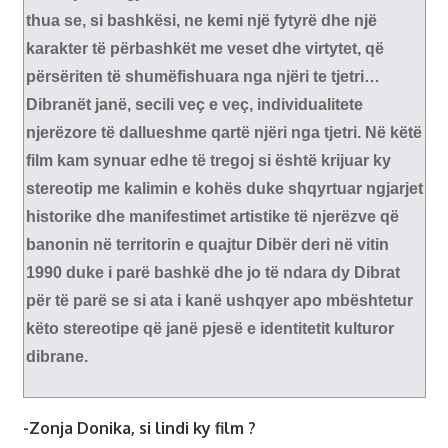
thua se, si bashkësi, ne kemi një fytyrë dhe një
karakter të përbashkët me veset dhe virtytet, që
përsëriten të shumëfishuara nga njëri te tjetri…
Dibranët janë, secili veç e veç, individualitete
njerëzore të dallueshme qartë njëri nga tjetri. Në këtë
film kam synuar edhe të tregoj si është krijuar ky
stereotip me kalimin e kohës duke shqyrtuar ngjarjet
historike dhe manifestimet artistike të njerëzve që
banonin në territorin e quajtur Dibër deri në vitin
1990 duke i parë bashkë dhe jo të ndara dy Dibrat
për të parë se si ata i kanë ushqyer apo mbështetur
këto stereotipe që janë pjesë e identitetit kulturor
dibrane.
-Zonja Donika, si lindi ky film ?