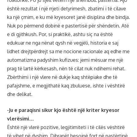
është rezultat i një rrjeti detyrimesh, zbatimi i të cilave
ka një çmim, e ku më kryesoret janë disiplina dhe bindja.
Nuk po përmend dobinë e pastertisë për shëndetin. Atë
e di gjithkush. Por, si praktikë, ashtu siç na është
edukuar ne nga nënat qysh në vegjëli, historia e saj
lidhet drejtpërdrejt sa me nocione racionale aq edhe me
automatizma padyshim kufizues: jemi mësuar me një
prag të lartë kërkesash, nën të cilat nuk ndihemi rehat.
Zbërthimi i një vlere në dukje kaq shtëpiake dhe të
pafajshme, e megjithatë kaq zbuluese, ishte i vështirë
dhe delikat.
-Ju e paraqisni sikur kjo është një kriter kryesor
vlerësimi…
Është një vlerë pozitive, legjitimiteti i të cilës vështirë
të vihet në dyshim. Dibranët besojnë fort në pastërtinë,