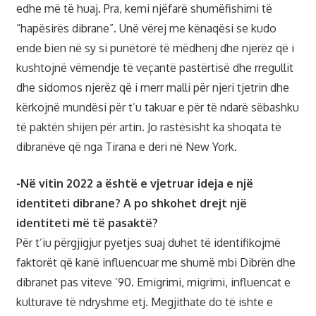
edhe më të huaj. Pra, kemi njëfarë shumëfishimi të
“hapësirës dibrane”. Unë vërej me kënaqësi se kudo
ende bien në sy si punëtorë të mëdhenj dhe njerëz që i
kushtojnë vëmendje të veçantë pastërtisë dhe rregullit
dhe sidomos njerëz që i merr malli për njeri tjetrin dhe
kërkojnë mundësi për t’u takuar e për të ndarë sëbashku
të paktën shijen për artin. Jo rastësisht ka shoqata të
dibranëve që nga Tirana e deri në New York.
-Në vitin 2022 a është e vjetruar ideja e një
identiteti dibrane? A po shkohet drejt një
identiteti më të pasaktë?
Për t’iu përgjigjur pyetjes suaj duhet të identifikojmë
faktorët që kanë influencuar me shumë mbi Dibrën dhe
dibranet pas viteve ’90. Emigrimi, migrimi, influencat e
kulturave të ndryshme etj. Megjithate do të ishte e