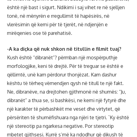
është një bast i sigurt. Ndikimi i saj vihet re në sjelljen
tonë, në mënyrën e rregullimit të hapësirës, në
vlerësimin që kemi për të tjerët, në ndjenjën e
mirëqenies ose të parehatisë.
-A ka diçka që nuk shkon në titullin e filmit tuaj?
Kush është “dibranët”? përmban një mospërputhje
morfologjike, keni të drejtë. Për të treguar se është e
qëllimtë, unë kam përdorur thonjëzat. Kam dashur
kështu të tërheq vëmendjen qysh në titull te një fakt.
Ne, dibranëve, na drejtohen gjithmonë në shumës: “Ju,
dibranët” a thua se, si bashkësi, ne kemi një fytyrë dhe
një karakter të përbashkët me veset dhe virtytet, që
përsëriten të shumëfishuara nga njëri te tjetri. `Ky është
një stereotip pa ngarkesa negative. Por stereotip
mbetet gjithsesi. Kurrë s’më ka ndodhur që dikush të