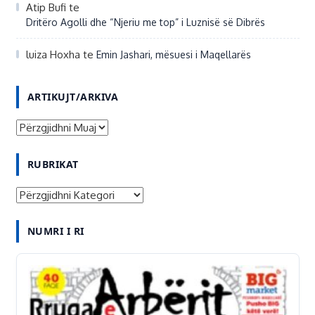
Atip Bufi
te
Dritëro Agolli dhe “Njeriu me top” i Luznisë së Dibrës
luiza Hoxha
te
Emin Jashari, mësuesi i Maqellarës
ARTIKUJT/ARKIVA
A
R
RUBRIKAT
T
I
R
K
U
U
NUMRI I RI
B
J
R
T
I
/
K
A
A
R