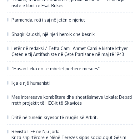
risitë e librit rë Esat Rukës
Parmenda, roli i saj në jetën e njeriut
Shaqir Kaloshi, një njeri heroik dhe besnik
Letër në redaksi / Tefta Cami: Ahmet Cami e kishte kthyer
Çetën e tij Antifashiste në Çetë Partizane në maj të 1943
“Hasan Leka do të mbetet përherë mësues”
Ikja e një humanisti
Mes interesave kombëtare dhe shqetësimeve lokale: Debati
rreth projektit të HEC-it të Skavicës
Dritë në tunelin kryesor të rrugës së Arbrit.
Revista LIFE në Nju Jork:
Kriza shpirtërore e Nënë Terezës sipas sociologut Gëzim