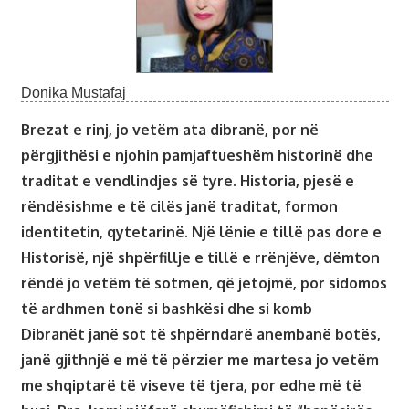
Donika Mustafaj
Brezat e rinj, jo vetëm ata dibranë, por në
përgjithësi e njohin pamjaftueshëm historinë dhe
traditat e vendlindjes së tyre. Historia, pjesë e
rëndësishme e të cilës janë traditat, formon
identitetin, qytetarinë. Një lënie e tillë pas dore e
Historisë, një shpërfillje e tillë e rrënjëve, dëmton
rëndë jo vetëm të sotmen, që jetojmë, por sidomos
të ardhmen tonë si bashkësi dhe si komb
Dibranët janë sot të shpërndarë anembanë botës,
janë gjithnjë e më të përzier me martesa jo vetëm
me shqiptarë të viseve të tjera, por edhe më të