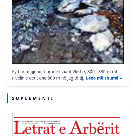
Ky burim gjëndet pranë fshatit Vleshë, 800 - 830 m mbi
nivelin e detit dhe 800 m në jug të tij.
Lexo më shumë »
S U P L E M E N T I