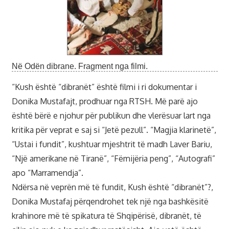
Në Odën dibrane. Fragment nga filmi.
“Kush është “dibranët” është filmi i ri dokumentar i
Donika Mustafajt, prodhuar nga RTSH. Më parë ajo
është bërë e njohur për publikun dhe vlerësuar lart nga
kritika për veprat e saj si “Jetë pezull”. “Magjia klarinetë”,
“Ustai i fundit”, kushtuar mjeshtrit të madh Laver Bariu,
“Një amerikane në Tiranë”, “Fëmijëria peng”, “Autografi”
apo “Marramendja”.
Ndërsa në veprën më të fundit, Kush është “dibranët”?,
Donika Mustafaj përqendrohet tek një nga bashkësitë
krahinore më të spikatura të Shqipërisë, dibranët, të