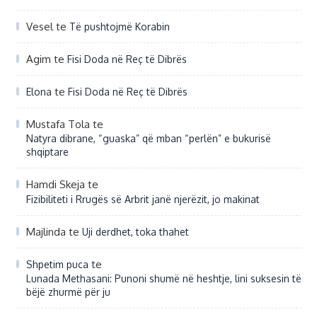
Vesel
te
Të pushtojmë Korabin
Agim
te
Fisi Doda në Reç të Dibrës
te
Elona
Fisi Doda në Reç të Dibrës
Mustafa Tola
te
Natyra dibrane, “guaska” që mban “perlën” e bukurisë
shqiptare
Hamdi Skeja
te
Fizibiliteti i Rrugës së Arbrit janë njerëzit, jo makinat
Majlinda
te
Uji derdhet, toka thahet
te
Shpetim puca
Lunada Methasani: Punoni shumë në heshtje, lini suksesin të
bëjë zhurmë për ju