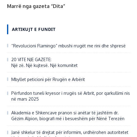
Marrë nga gazeta “Dita”
ARTIKUJT E FUNDIT
“Revolucioni Flamingo” mbushi rrugët me rini dhe shpresë
20 VITE NJE GAZETE:
Një zë. Një kujtesë. Një komunitet
Mbyllet peticioni për Rrugën e Arbërit
Përfundon tuneli kryesor i rrugës së Arbrit, por qarkullimi nis
në mars 2025
Akademia e Shkencave pranon si anëtar të jashtëm dr.
Gëzim Alpion, biografi më i besueshëm për Nënë Terezën
Janë shkelur të drejtat për informim, urdhërohen autoritetet