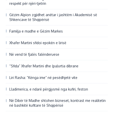
respekt për njëri-tjetrin
Gëzim Alpion zgjidhet anëtar i jashtëm i Akademisë së
Shkencave të Shqipërisë
Familja e madhe e Gëzim Markes
Xhafer Martini sfidoi epokën e lirisë
Në vend të fjalës falënderuese
“Sfida” Xhafer Martini dhe (pa)urtia dibrane
Liri Rasha: “Kënga ime” në pesëdhjetë vite
Lladimerica, e ndarë përgjysmë nga kufiri, feston
Në Dibër të Madhe shtohen bizneset, kontrast me realitetin
në bashkitë kufitare të Shqipërisë