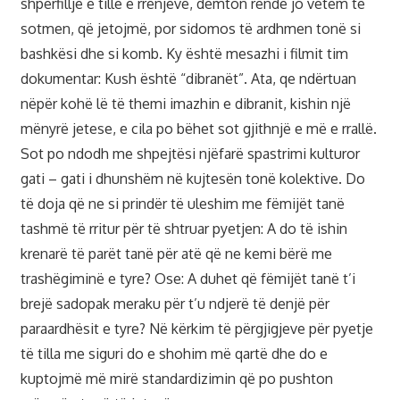
shpërfillje e tillë e rrënjëve, dëmton rëndë jo vetëm të
sotmen, që jetojmë, por sidomos të ardhmen tonë si
bashkësi dhe si komb. Ky është mesazhi i filmit tim
dokumentar: Kush është “dibranët”. Ata, qe ndërtuan
nëpër kohë lë të themi imazhin e dibranit, kishin një
mënyrë jetese, e cila po bëhet sot gjithnjë e më e rrallë.
Sot po ndodh me shpejtësi njëfarë spastrimi kulturor
gati – gati i dhunshëm në kujtesën tonë kolektive. Do
të doja që ne si prindër të uleshim me fëmijët tanë
tashmë të rritur për të shtruar pyetjen: A do të ishin
krenarë të parët tanë për atë që ne kemi bërë me
trashëgiminë e tyre? Ose: A duhet që fëmijët tanë t’i
brejë sadopak meraku për t’u ndjerë të denjë për
paraardhësit e tyre? Në kërkim të përgjigjeve për pyetje
të tilla me siguri do e shohim më qartë dhe do e
kuptojmë më mirë standardizimin që po pushton