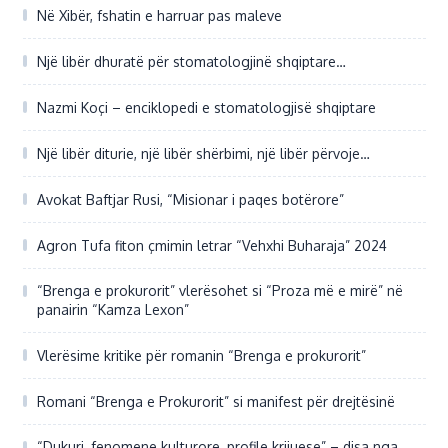
Në Xibër, fshatin e harruar pas maleve
Një libër dhuratë për stomatologjinë shqiptare…
Nazmi Koçi – enciklopedi e stomatologjisë shqiptare
Një libër diturie, një libër shërbimi, një libër përvoje…
Avokat Baftjar Rusi, “Misionar i paqes botërore”
Agron Tufa fiton çmimin letrar “Vehxhi Buharaja” 2024
“Brenga e prokurorit” vlerësohet si “Proza më e mirë” në
panairin “Kamza Lexon”
Vlerësime kritike për romanin “Brenga e prokurorit”
Romani “Brenga e Prokurorit” si manifest për drejtësinë
“Dukuri, fenomene kulturore, profile krijuese” – disa nga