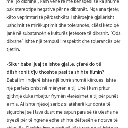
me “jo dibranë”, kam vënë re me kënaqësi se ka shumë
pak stereotipe negative për ne dibranët. Nga ana tjetër,
këto veprimtari të përbashkëta i shërbejnë gjallërisht
ushqimit të mirëkuptimit dhe tolerancës, cilësi këto që
janë në substancën e kulturës jetësore të dibranit. “Oda
dibrane” ishte një tempull i respektit dhe tolerancës për
tjetrin.
-Sikur babai juaj te ishte gjalle, çfarë do të
dëshironit t’ju thoshte pasi ta shihte filmin?
Babai im i ndjerë ishte një burrë shumë kërkues, ishte
një perfeksionist në mënyrën e tij. Unë i kam pritur
gjithnjë duke mbajtur frymën vlerësimet e tij për punët
e mia. Ai ishte njësoj serioz si atëherë kur donte të
sigurohej se i lava duart me sapun para së të ulesha në
tryezë për të ngrënë edhe shihte dëftesën e notave të
shkollës. Dëshira ime e parë në këtë rast do të ishte ta