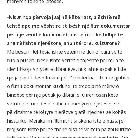
mënyrën tonë të jetesës.
-Nisur nga përvoja juaj në këtë rast, a është më
lehtë apo me vështirë të bësh një film dokumentar
për një vend e komunitet me të cilin ke lidhje të
shumëfishta njerëzore, shpirtërore, kulturore?
Më besoni, lehtësia ishte vetëm në dukje, para se të
filloja punën. Nëse ishte vërtet e thjeshtë për mua te
identifikoja virtytet e dibranëve, nuk ishte aspak e tillë
qasja për t’i deshifruar e për t’i rindërtuar ato me gjuhën
e filmit dokumentar, ku duhej të tregoja në mënyrë
bindëse për një publik jo dibran si u rrënjosën këto
virtute në mendësinë dhe në mënyrën e jetesës së
përditshme të këtyre njerëzve gjatë rrjedhës së kohës
historike. Meraku im fillimisht si skenariste e pastaj si
regjisore ishte për të thënë disa të vërteta pa zbukurime
folklorike. Po ju sjell vetëm një shembull: pastërtia. Ajo