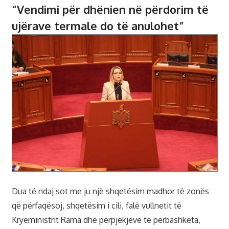
“Vendimi për dhënien në përdorim të
ujërave termale do të anulohet”
Dua të ndaj sot me ju një shqetësim madhor të zonës
që përfaqësoj, shqetësim i cili, falë vullnetit të
Kryeministrit Rama dhe përpjekjeve të përbashkëta,