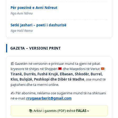
Për poezinë e Avni Ndreut
Nga Avni Ndreu
Setki Jashari – poeti i dashurisë
Nga Halil Rama
GAZETA – VERSIONI PRINT
📰
Gazetën në versionin e printuar mund ta gjeni në pikat
kryesore të shitjes në Shqipëri
dhe Maqedoni të Veriut
:
Tiranë, Durrës, Fushë Krujë, Elbasan, Shkodër, Burrel,
Klos, Bulqizë, Peshkopi dhe Dibër të Madhe
, ose mund të
pajtoheni dhe ta merrni online.
✍️ Për abonime, reklama ose sugjerime mund të na shkruani
në e-mail:
rrugaearberit@gmail.com
📚 Arkivi i gazetës (PDF) është
FALAS
»