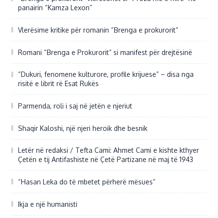
panairin “Kamza Lexon”
Vlerësime kritike për romanin “Brenga e prokurorit”
Romani “Brenga e Prokurorit” si manifest për drejtësinë
“Dukuri, fenomene kulturore, profile krijuese” – disa nga
risitë e librit rë Esat Rukës
Parmenda, roli i saj në jetën e njeriut
Shaqir Kaloshi, një njeri heroik dhe besnik
Letër në redaksi / Tefta Cami: Ahmet Cami e kishte kthyer
Çetën e tij Antifashiste në Çetë Partizane në maj të 1943
“Hasan Leka do të mbetet përherë mësues”
Ikja e një humanisti