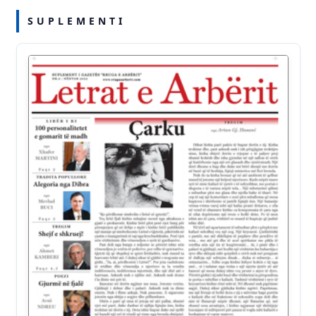
S U P L E M E N T I