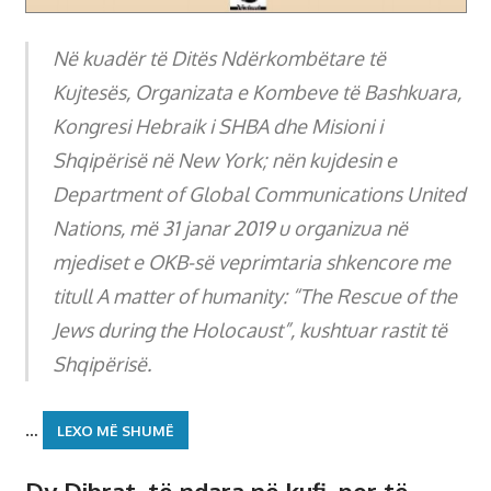
Në kuadër të Ditës Ndërkombëtare të
Kujtesës, Organizata e Kombeve të Bashkuara,
Kongresi Hebraik i SHBA dhe Misioni i
Shqipërisë në New York; nën kujdesin e
Department of Global Communications United
Nations, më 31 janar 2019 u organizua në
mjediset e OKB-së veprimtaria shkencore me
titull A matter of humanity: “The Rescue of the
Jews during the Holocaust”, kushtuar rastit të
Shqipërisë.
…
LEXO MË SHUMË
Dy Dibrat, të ndara në kufi, por të