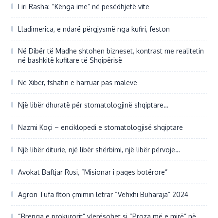
Liri Rasha: “Kënga ime” në pesëdhjetë vite
Lladimerica, e ndarë përgjysmë nga kufiri, feston
Në Dibër të Madhe shtohen bizneset, kontrast me realitetin
në bashkitë kufitare të Shqipërisë
Në Xibër, fshatin e harruar pas maleve
Një libër dhuratë për stomatologjinë shqiptare…
Nazmi Koçi – enciklopedi e stomatologjisë shqiptare
Një libër diturie, një libër shërbimi, një libër përvoje…
Avokat Baftjar Rusi, “Misionar i paqes botërore”
Agron Tufa fiton çmimin letrar “Vehxhi Buharaja” 2024
“Brenga e prokurorit” vlerësohet si “Proza më e mirë” në