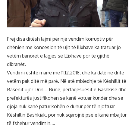
Prej disa ditësh lajmi për një vendim korruptiv për
dhënien me koncesion të ujit të llixhave ka trazuar jo
vetëm banorët e lagjes së Llixhave por të gjithë
dibranët.
Vendimi është marrë me 11.12.2018, dhe ka dalë në dritë
vetëm pak ditë më parë. Në atë mbledhje të Këshillit të
Basenit ujor Drin – Bunë, përfaqësuesit e Bashkisë dhe
prefekturës justifikohen se kanë votuar kundër dhe se
gjoja nuk kanë patur kohën e duhur për të njoftuar
Këshillin Bashkiak, por nuk sqarojnë pse e kanë mbajtur
të fshehur vendimin.…