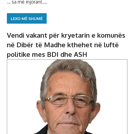
… sa më injorant.…
LEXO MË SHUMË
Vendi vakant për kryetarin e komunës
në Dibër të Madhe kthehet në luftë
politike mes BDI dhe ASH