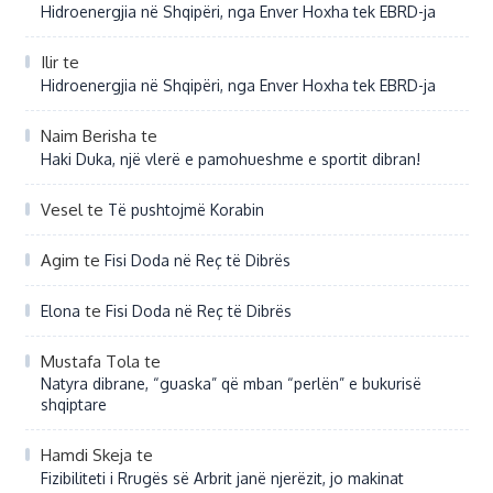
Hidroenergjia në Shqipëri, nga Enver Hoxha tek EBRD-ja
Ilir
te
Hidroenergjia në Shqipëri, nga Enver Hoxha tek EBRD-ja
Naim Berisha
te
Haki Duka, një vlerë e pamohueshme e sportit dibran!
Vesel
te
Të pushtojmë Korabin
Agim
te
Fisi Doda në Reç të Dibrës
te
Elona
Fisi Doda në Reç të Dibrës
Mustafa Tola
te
Natyra dibrane, “guaska” që mban “perlën” e bukurisë
shqiptare
Hamdi Skeja
te
Fizibiliteti i Rrugës së Arbrit janë njerëzit, jo makinat