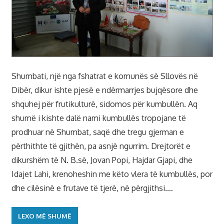
Shumbati, një nga fshatrat e komunës së Sllovës në
Dibër, dikur ishte pjesë e ndërmarrjes bujqësore dhe
shquhej për frutikulturë, sidomos për kumbullën. Aq
shumë i kishte dalë nami kumbullës tropojane të
prodhuar në Shumbat, saqë dhe tregu gjerman e
përthithte të gjithën, pa asnjë ngurrim. Drejtorët e
dikurshëm të N. B.së, Jovan Popi, Hajdar Gjapi, dhe
Idajet Lahi, krenoheshin me këto vlera të kumbullës, por
dhe cilësinë e frutave të tjerë, në përgjithsi.…
LEXO MË SHUMË