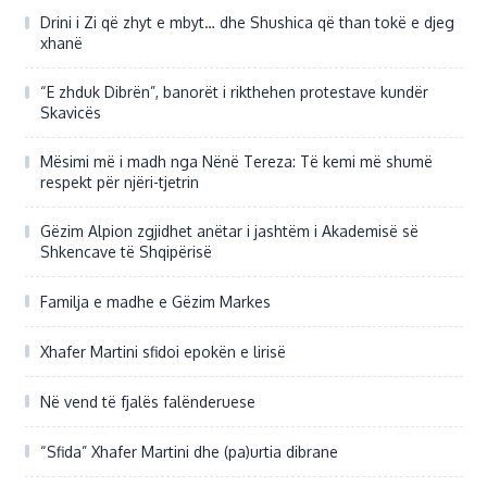
Drini i Zi që zhyt e mbyt… dhe Shushica që than tokë e djeg
xhanë
“E zhduk Dibrën”, banorët i rikthehen protestave kundër
Skavicës
Mësimi më i madh nga Nënë Tereza: Të kemi më shumë
respekt për njëri-tjetrin
Gëzim Alpion zgjidhet anëtar i jashtëm i Akademisë së
Shkencave të Shqipërisë
Familja e madhe e Gëzim Markes
Xhafer Martini sfidoi epokën e lirisë
Në vend të fjalës falënderuese
“Sfida” Xhafer Martini dhe (pa)urtia dibrane