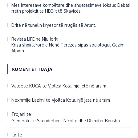
Mes interesave kombëtare dhe shqetësimeve lokale: Debati
rreth projektit të HEC-it të Skavicës
Dritë në tunelin kryesor të rrugës së Arbrit.
Revista LIFE në Nju Jork:
Kriza shpirtërore e Nënë Terezës sipas sociologut Gëzim
Alpion
KOMENTET TUAJA
Valdete KUCA
te
Vjollca Kola, një jetë në arsim
Nexhmije Lazimi
te
Vjollca Kola, një jetë në arsim
te
Trojani
Gjeneralët e Skënderbeut Nikollë dhe Dhimitër Berisha
Ilir
te