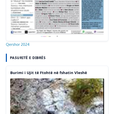
Qershor 2024
PASURITË E DIBRËS
Burimi i Ujit të Ftohtë në fshatin Vleshë