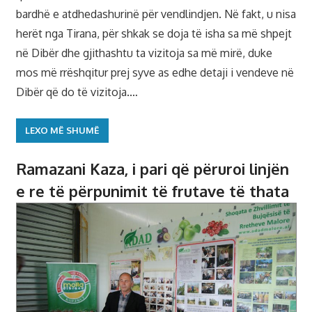
bardhë e atdhedashurinë për vendlindjen. Në fakt, u nisa
herët nga Tirana, për shkak se doja të isha sa më shpejt
në Dibër dhe gjithashtu ta vizitoja sa më mirë, duke
mos më rrëshqitur prej syve as edhe detaji i vendeve në
Dibër që do të vizitoja.…
LEXO MË SHUMË
Ramazani Kaza, i pari që përuroi linjën
e re të përpunimit të frutave të thata