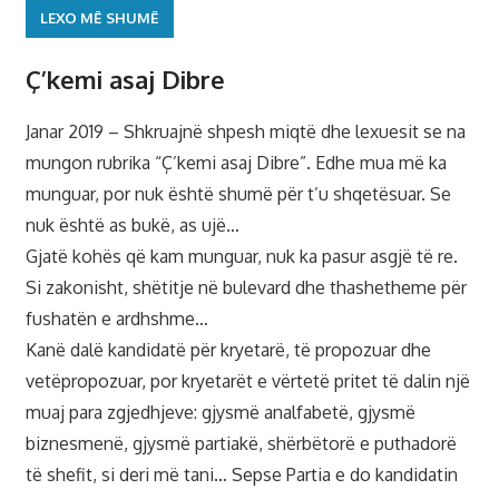
LEXO MË SHUMË
Ç’kemi asaj Dibre
Janar 2019 – Shkruajnë shpesh miqtë dhe lexuesit se na
mungon rubrika “Ç’kemi asaj Dibre”. Edhe mua më ka
munguar, por nuk është shumë për t’u shqetësuar. Se
nuk është as bukë, as ujë…
Gjatë kohës që kam munguar, nuk ka pasur asgjë të re.
Si zakonisht, shëtitje në bulevard dhe thashetheme për
fushatën e ardhshme…
Kanë dalë kandidatë për kryetarë, të propozuar dhe
vetëpropozuar, por kryetarët e vërtetë pritet të dalin një
muaj para zgjedhjeve: gjysmë analfabetë, gjysmë
biznesmenë, gjysmë partiakë, shërbëtorë e puthadorë
të shefit, si deri më tani… Sepse Partia e do kandidatin