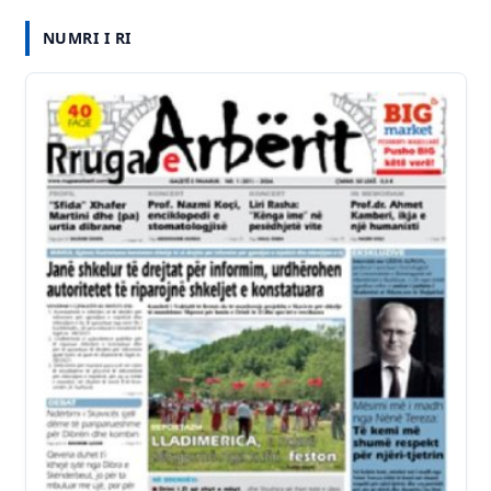
U
U
NUMRI I RI
B
J
R
T
I
/
K
A
A
R
T
K
I
V
A