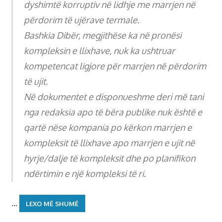
dyshimtë korruptiv në lidhje me marrjen në
përdorim të ujërave termale.
Bashkia Dibër, megjithëse ka në pronësi
kompleksin e llixhave, nuk ka ushtruar
kompetencat ligjore për marrjen në përdorim
të ujit.
Në dokumentet e disponueshme deri më tani
nga redaksia apo të bëra publike nuk është e
qartë nëse kompania po kërkon marrjen e
kompleksit të llixhave apo marrjen e ujit në
hyrje/dalje të kompleksit dhe po planifikon
ndërtimin e një kompleksi të ri.
…
LEXO MË SHUMË