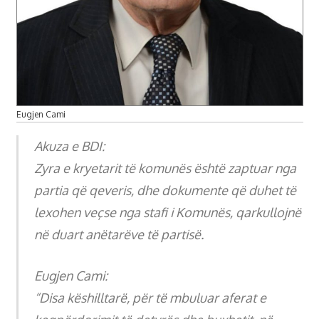
Eugjen Cami
Akuza e BDI:
Zyra e kryetarit të komunës është zaptuar nga
partia që qeveris, dhe dokumente që duhet të
lexohen veçse nga stafi i Komunës, qarkullojnë
në duart anëtarëve të partisë.
Eugjen Cami:
“Disa këshilltarë, për të mbuluar aferat e