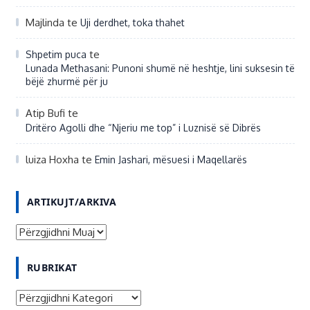
Majlinda
te
Uji derdhet, toka thahet
te
Shpetim puca
Lunada Methasani: Punoni shumë në heshtje, lini suksesin të
bëjë zhurmë për ju
Atip Bufi
te
Dritëro Agolli dhe “Njeriu me top” i Luznisë së Dibrës
luiza Hoxha
te
Emin Jashari, mësuesi i Maqellarës
ARTIKUJT/ARKIVA
A
R
RUBRIKAT
T
I
R
K