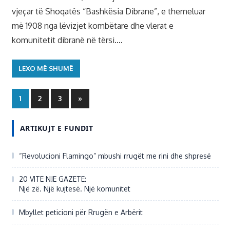
vjeçar të Shoqatës “Bashkësia Dibrane”, e themeluar
më 1908 nga lëvizjet kombëtare dhe vlerat e
komunitetit dibranë në tërsi.…
LEXO MË SHUMË
1
2
3
Next
»
Posts
ARTIKUJT E FUNDIT
“Revolucioni Flamingo” mbushi rrugët me rini dhe shpresë
20 VITE NJE GAZETE:
Një zë. Një kujtesë. Një komunitet
Mbyllet peticioni për Rrugën e Arbërit