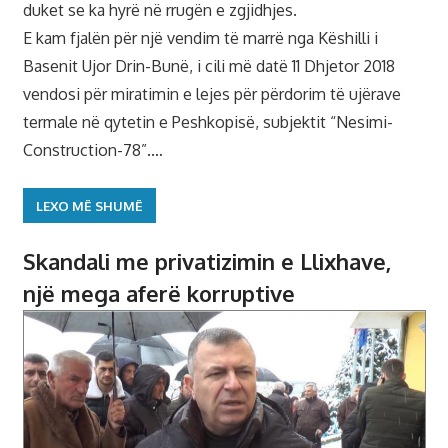
duket se ka hyrë në rrugën e zgjidhjes.
E kam fjalën për një vendim të marrë nga Këshilli i
Basenit Ujor Drin-Bunë, i cili më datë 11 Dhjetor 2018
vendosi për miratimin e lejes për përdorim të ujërave
termale në qytetin e Peshkopisë, subjektit “Nesimi-
Construction-78”.…
LEXO MË SHUMË
Skandali me privatizimin e Llixhave,
një mega aferë korruptive