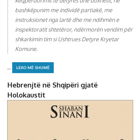
keqpërdorimit të detyrës dhe buxhetit, në
bashkëpunim me individë partiakë, me
instruksionet nga lartë dhe me ndihmën e
inspektoratit shtetëror, ndërmorën vendim për
shkarkimin tim si Ushtrues Detyre Kryetar
Komune.
…
LEXO MË SHUMË
Hebrenjtë në Shqipëri gjatë
Holokaustit