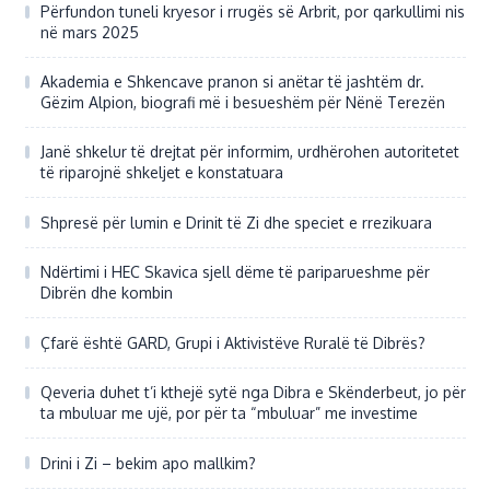
Përfundon tuneli kryesor i rrugës së Arbrit, por qarkullimi nis
në mars 2025
Akademia e Shkencave pranon si anëtar të jashtëm dr.
Gëzim Alpion, biografi më i besueshëm për Nënë Terezën
Janë shkelur të drejtat për informim, urdhërohen autoritetet
të riparojnë shkeljet e konstatuara
Shpresë për lumin e Drinit të Zi dhe speciet e rrezikuara
Ndërtimi i HEC Skavica sjell dëme të pariparueshme për
Dibrën dhe kombin
Çfarë është GARD, Grupi i Aktivistëve Ruralë të Dibrës?
Qeveria duhet t’i kthejë sytë nga Dibra e Skënderbeut, jo për
ta mbuluar me ujë, por për ta “mbuluar” me investime
Drini i Zi – bekim apo mallkim?