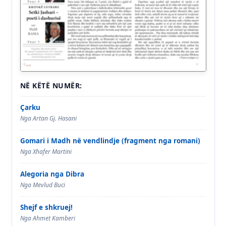
NË KËTË NUMËR:
Çarku
Nga Artan Gj. Hasani
Gomari i Madh në vendlindje (fragment nga romani)
Nga Xhafer Martini
Alegoria nga Dibra
Nga Mevlud Buci
Shejf e shkruej!
Nga Ahmet Kamberi