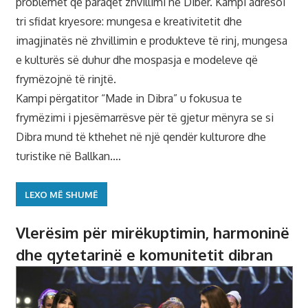
problemet që paraqet zhvillimi në Dibër. Kampi adresoi
tri sfidat kryesore: mungesa e kreativitetit dhe
imagjinatës në zhvillimin e produkteve të rinj, mungesa
e kulturës së duhur dhe mospasja e modeleve që
frymëzojnë të rinjtë.
Kampi përgatitor “Made in Dibra” u fokusua te
frymëzimi i pjesëmarrësve për të gjetur mënyra se si
Dibra mund të kthehet në një qendër kulturore dhe
turistike në Ballkan.…
LEXO MË SHUMË
Vlerësim për mirëkuptimin, harmoninë
dhe qytetarinë e komunitetit dibran