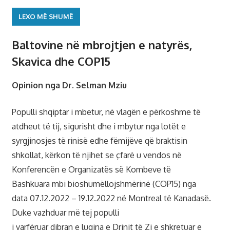
LEXO MË SHUMË
Baltovine në mbrojtjen e natyrës,
Skavica dhe COP15
Opinion nga Dr. Selman Mziu
Populli shqiptar i mbetur, në vlagën e përkoshme të
atdheut të tij, sigurisht dhe i mbytur nga lotët e
syrgjinosjes të rinisë edhe fëmijëve që braktisin
shkollat, kërkon të njihet se çfarë u vendos në
Konferencën e Organizatës së Kombeve të
Bashkuara mbi bioshumëllojshmërinë (COP15) nga
data 07.12.2022 – 19.12.2022 në Montreal të Kanadasë.
Duke vazhduar më tej populli
i varfëruar dibran e lugina e Drinit të Zi e shkretuar e