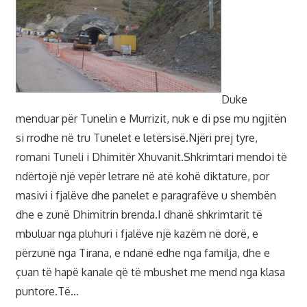
Duke
menduar për Tunelin e Murrizit, nuk e di pse mu ngjitën
si rrodhe në tru Tunelet e letërsisë.Njëri prej tyre,
romani Tuneli i Dhimitër Xhuvanit.Shkrimtari mendoi të
ndërtojë një vepër letrare në atë kohë diktature, por
masivi i fjalëve dhe panelet e paragrafëve u shembën
dhe e zunë Dhimitrin brenda.I dhanë shkrimtarit të
mbuluar nga pluhuri i fjalëve një kazëm në dorë, e
përzunë nga Tirana, e ndanë edhe nga familja, dhe e
çuan të hapë kanale që të mbushet me mend nga klasa
puntore.Të…