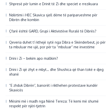
Shpresë për lumin e Drinit të Zi dhe speciet e rrezikuara
Ndërtimi i HEC Skavica sjell dëme të pariparueshme për
Dibrën dhe kombin
Çfarë është GARD, Grupi i Aktivistëve Ruralë të Dibrës?
Qeveria duhet t’i kthejë sytë nga Dibra e Skënderbeut, jo për
ta mbuluar me ujë, por për ta “mbuluar” me investime
Drini i Zi – bekim apo mallkim?
Drini i Zi që zhyt e mbyt… dhe Shushica që than tokë e djeg
xhanë
“E zhduk Dibrën”, banorët i rikthehen protestave kundër
Skavicës
Mësimi më i madh nga Nënë Tereza: Të kemi më shumë
respekt për njëri-tjetrin