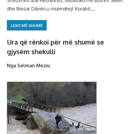
Strezimirit dhe Restelicës, sëbashku me Butrint Selën
dhe Brezar Dibrën,u nisëmdrejt Korabit.…
LEXO MË SHUMË
Ura që rënkoi për më shumë se
gjysëm shekulli
Nga Selman Meziu