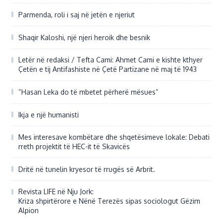
Parmenda, roli i saj në jetën e njeriut
Shaqir Kaloshi, një njeri heroik dhe besnik
Letër në redaksi / Tefta Cami: Ahmet Cami e kishte kthyer
Çetën e tij Antifashiste në Çetë Partizane në maj të 1943
“Hasan Leka do të mbetet përherë mësues”
Ikja e një humanisti
Mes interesave kombëtare dhe shqetësimeve lokale: Debati
rreth projektit të HEC-it të Skavicës
Dritë në tunelin kryesor të rrugës së Arbrit.
Revista LIFE në Nju Jork:
Kriza shpirtërore e Nënë Terezës sipas sociologut Gëzim
Alpion