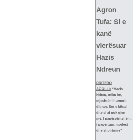
Agron
Tufa: Si e
kanë
vlerësuar
Hazis
Ndreun
DRITËRO
AGOLLI:
“Hazis
Ndreu, miku im,
mjeshtër i humorit
dibran. Sot e kësaj
dite si ai nuk gjen
më. I papërsëritshëm,
i papërtuar, modest
dhe shpirtmirë”