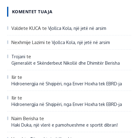
KOMENTET TUAJA
Valdete KUCA
te
Vjollca Kola, një jetë në arsim
Nexhmije Lazimi
te
Vjollca Kola, një jetë në arsim
te
Trojani
Gjeneralët e Skënderbeut Nikollë dhe Dhimitër Berisha
Ilir
te
Hidroenergjia në Shqipëri, nga Enver Hoxha tek EBRD-ja
Ilir
te
Hidroenergjia në Shqipëri, nga Enver Hoxha tek EBRD-ja
Naim Berisha
te
Haki Duka, një vlerë e pamohueshme e sportit dibran!