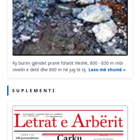
Ky burim gjëndet pranë fshatit Vleshë, 800 - 830 m mbi
nivelin e detit dhe 800 m në jug të tij.
Lexo më shumë »
S U P L E M E N T I