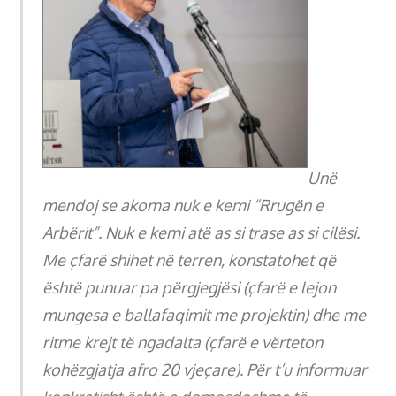
Unë
mendoj se akoma nuk e kemi “Rrugën e
Arbërit”. Nuk e kemi atë as si trase as si cilësi.
Me çfarë shihet në terren, konstatohet që
është punuar pa përgjegjësi (çfarë e lejon
mungesa e ballafaqimit me projektin) dhe me
ritme krejt të ngadalta (çfarë e vërteton
kohëzgjatja afro 20 vjeçare). Për t’u informuar