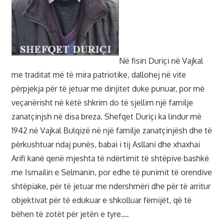
Në fisin Duriçi në Vajkal
me traditat më të mira patriotike, dallohej në vite
përpjekja për të jetuar me dinjitet duke punuar, por më
veçanërisht në këtë shkrim do të sjellim një familje
zanatçinjsh në disa breza. Shefqet Duriçi ka lindur më
1942 në Vajkal Bulqizë në një familje zanatçinjësh dhe të
përkushtuar ndaj punës, babai i tij Asllani dhe xhaxhai
Arifi kanë qenë mjeshta të ndërtimit të shtëpive bashkë
me Ismailin e Selmanin, por edhe të punimit të orendive
shtëpiake, për të jetuar me ndershmëri dhe për të arritur
objektivat për të edukuar e shkolluar fëmijët, që të
bëhen të zotët për jetën e tyre.…